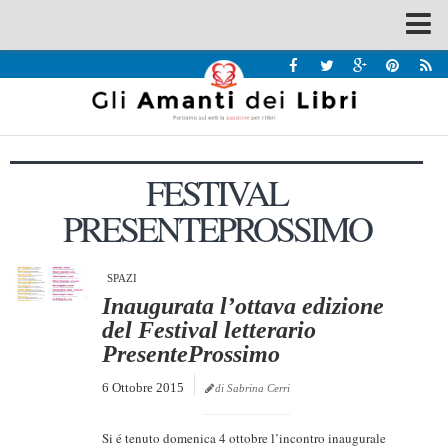
Spazi
Recensioni
Interviste & Incontri
FESTIVAL
Bandi
PRESENTEPROSSIMO
Home
Chi siamo
SPAZI
Contatti
Inaugurata l’ottava edizione
Eventi
del Festival letterario
PresenteProssimo
Home
6 Ottobre 2015
di Sabrina Cerri
Contatti
Chi siamo
Si é tenuto domenica 4 ottobre l’incontro inaugurale