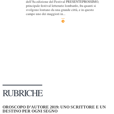
dell’8a edizione del Festival PRESENTEPROSSIMO,
principale festival letterario lombardo, fra quanti si
Dicono di Noi
svolgono lontano da una grande città, e in questo
campo uno dei maggiori in...
Rassegna Stampa
Archivio
Autori
Generi
Case editrici
Partnership
Giallo Stresa
Premio Chiara
Tabù Festival 2014
RUBRICHE
A Tutto Volume
Salone di Torino
OROSCOPO D’AUTORE 2019: UNO SCRITTORE E UN
Marketing
DESTINO PER OGNI SEGNO