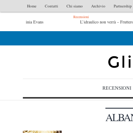
Home
Contatti
Chi siamo
Archivio
Partnership
Recensioni
L’idraulico non verrà – Fruttero & Lucentini
Le anime salve di Fabrizio De André – Jan Gaggetta
RECENSIONI
ALBA