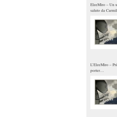
ElzeMìro – Un u
saluto da Carmil
tutti gli uomini 
qualche modo s
donne
L’ElzeMìro – Prê
porter
autunno/inverno