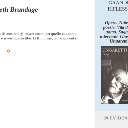
GRAND
beth Brundage
RIFLESS
Opere. Tutte
poesie. Vita 
uomo. Saggi
e di mostrare gli esseri umani per quello che sono:
interventi- Giu
r scrivere questo libro la Brundage, come racconta
Ungaretti
IN EVIDE