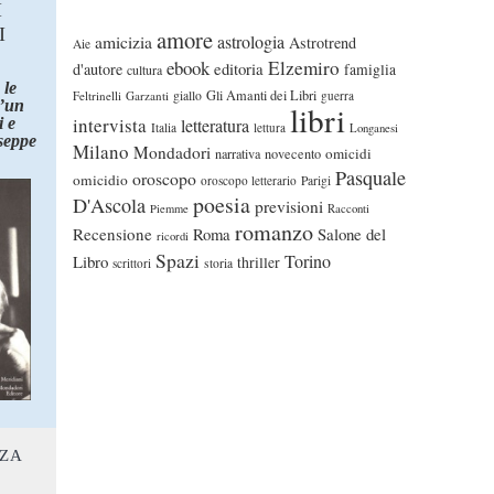
I
I
amore
astrologia
amicizia
Astrotrend
Aie
ebook
Elzemiro
editoria
d'autore
famiglia
cultura
 le
Gli Amanti dei Libri
Feltrinelli
Garzanti
giallo
guerra
d’un
libri
intervista
 e
letteratura
Italia
lettura
Longanesi
seppe
Milano
Mondadori
omicidi
narrativa
novecento
Pasquale
oroscopo
omicidio
oroscopo letterario
Parigi
poesia
D'Ascola
previsioni
Piemme
Racconti
romanzo
Recensione
Roma
Salone del
ricordi
Spazi
Torino
Libro
thriller
scrittori
storia
NZA