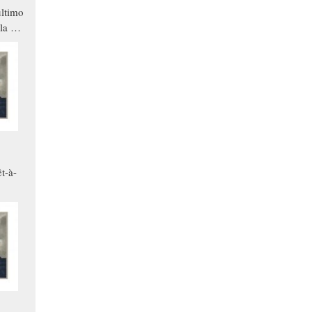
ltimo
la a
che in
ono
t-à-
.