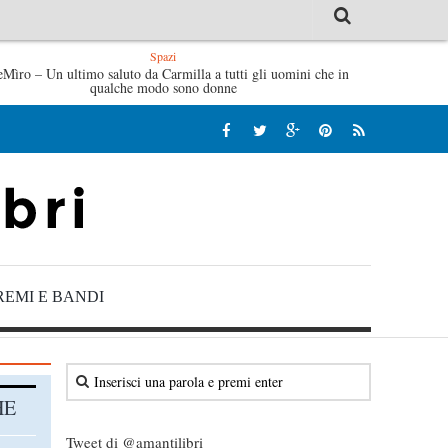
Spazi
eMìro – Un ultimo saluto da Carmilla a tutti gli uomini che in
Tutte le mattine di Sybil – Virginia Evans
L’idraulico non
qualche modo sono donne
REMI E BANDI
HE
Tweet di @amantilibri