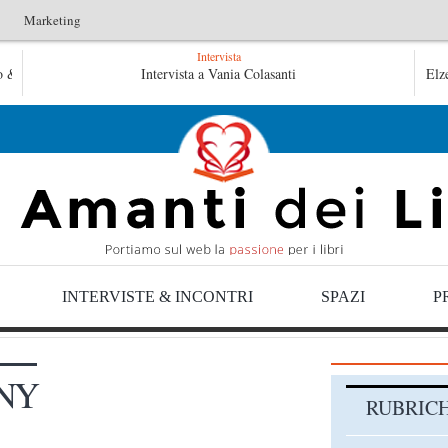
Marketing
Intervista
Le anime salve di Fabrizio De André – Jan Gaggetta
Intervista a Vania Colasanti
Elz
Tutte le mattine di Sybil – Virginia Evans
INTERVISTE & INCONTRI
SPAZI
P
NY
RUBRIC