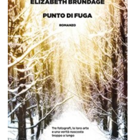
Dicono di Noi
Rassegna Stampa
Archivio
Autori
Generi
Case editrici
Partnership
Giallo Stresa
Premio Chiara
Tabù Festival 2014
A Tutto Volume
Salone di Torino
Marketing