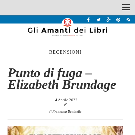
Spazi
Recensioni
Interviste & Incontri
RECENSIONI
Bandi
Home
Punto di fuga –
Chi siamo
Elizabeth Brundage
Contatti
Eventi
14 Aprile 2022
Home
di
Francesca Battistella
Contatti
Chi siamo