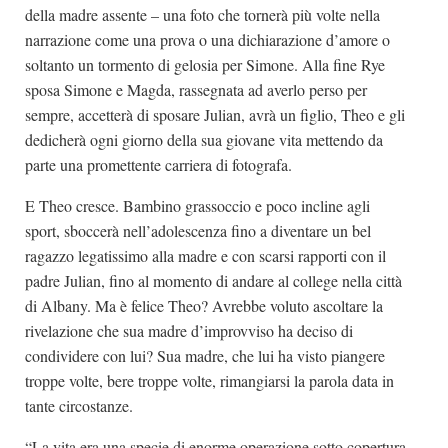
della madre assente – una foto che tornerà più volte nella
narrazione come una prova o una dichiarazione d’amore o
soltanto un tormento di gelosia per Simone. Alla fine Rye
sposa Simone e Magda, rassegnata ad averlo perso per
sempre, accetterà di sposare Julian, avrà un figlio, Theo e gli
dedicherà ogni giorno della sua giovane vita mettendo da
parte una promettente carriera di fotografa.
E Theo cresce. Bambino grassoccio e poco incline agli
sport, sboccerà nell’adolescenza fino a diventare un bel
ragazzo legatissimo alla madre e con scarsi rapporti con il
padre Julian, fino al momento di andare al college nella città
di Albany. Ma è felice Theo? Avrebbe voluto ascoltare la
rivelazione che sua madre d’improvviso ha deciso di
condividere con lui? Sua madre, che lui ha visto piangere
troppe volte, bere troppe volte, rimangiarsi la parola data in
tante circostanze.
“La vita era una specie di enorme operazione sotto copertura