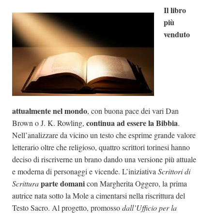
Il libro
Dicono di Noi
più
Rassegna Stampa
venduto
Archivio
Autori
Generi
Case editrici
attualmente nel mondo
, con buona pace dei vari Dan
Partnership
continua ad essere la Bibbia
Brown o J. K. Rowling,
.
Giallo Stresa
Nell’analizzare da vicino un testo che esprime grande valore
Premio Chiara
letterario oltre che religioso, quattro scrittori torinesi hanno
deciso di riscriverne un brano dando una versione più attuale
Tabù Festival 2014
e moderna di personaggi e vicende. L’iniziativa
Scrittori di
A Tutto Volume
parte domani
Scrittura
con Margherita Oggero, la prima
Salone di Torino
autrice nata sotto la Mole a cimentarsi nella riscrittura del
Testo Sacro. Al progetto, promosso
dall’Ufficio per la
Marketing