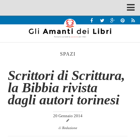
Spazi
Recensioni
Interviste & Incontri
SPAZI
Bandi
Home
Scrittori di Scrittura,
Chi siamo
la Bibbia rivista
Contatti
dagli autori torinesi
Eventi
Home
20 Gennaio 2014
Contatti
di
Redazione
Chi siamo