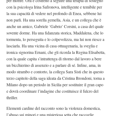
per morire. Ora è costretto a seguire una terapia di sostegno
con la psicologa Irina Safronova, intelligente e temibile per
la sua capacità di vedere nel profondo di Enea, sebbene lui
non parli. Ha una sorella gemella, Asia, e un collega che è
anche un amico, Gabriele ‘Gabrio’ Corsini, a casa del quale
sovente dorme. Ha una fidanzata storica, Maddalena, che lo
tormenta, lo perseguita e lo colpevolizza, ma lui non riesce a
lasciarla. Ha una vicina di casa ottuagenaria, la sveglia e
ironica signorina Ernani, che gli ricorda la Regina Elisabetta,
con la quale capita s’intrattenga di ritorno dal lavoro a bere
un bicchierino di assenzio e a parlare di sé. Infine, ama, in
modo strambo e contorto, la collega Sara Sisti che in questo
terzo capitolo della saga ideata da Cristina Brondoni, torna a
Milano dopo un periodo in Sicilia per sostituire il gran capo
e dovrà coordinare l’indagine che costituisce il fulcro del
thriller.
Elementi cardine del racconto sono la violenza domestica,
l’abuso sui minori e una misteriosa setta che raccoglie