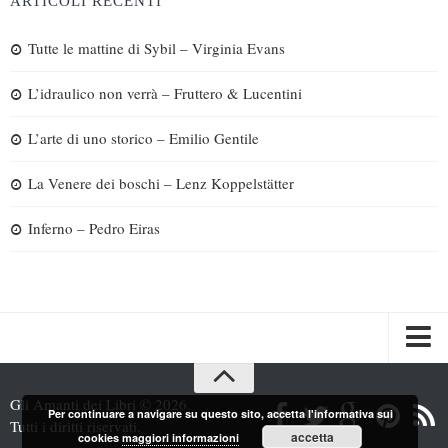
ARTICOLI RECENTI
Tutte le mattine di Sybil – Virginia Evans
L’idraulico non verrà – Fruttero & Lucentini
L’arte di uno storico – Emilio Gentile
La Venere dei boschi – Lenz Koppelstätter
Inferno – Pedro Eiras
Spazi
Gli Amanti dei Libri © 2026.
Per continuare a navigare su questo sito, accetta l'informativa sui
Recensioni
Tutti i diritti riservati.
accetta
cookies
maggiori informazioni