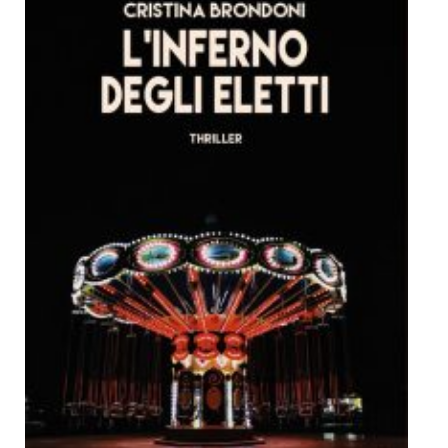
Dicono di Noi
Rassegna Stampa
Archivio
Autori
Generi
Case editrici
Partnership
Giallo Stresa
Premio Chiara
Tabù Festival 2014
A Tutto Volume
Salone di Torino
Marketing