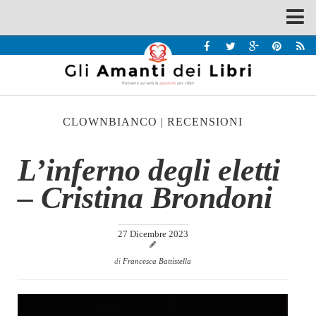
Spazi
Recensioni
Interviste & Incontri
CLOWNBIANCO
|
RECENSIONI
Bandi
Home
L’inferno degli eletti
Chi siamo
– Cristina Brondoni
Contatti
Eventi
27 Dicembre 2023
Home
di
Francesca Battistella
Contatti
Chi siamo