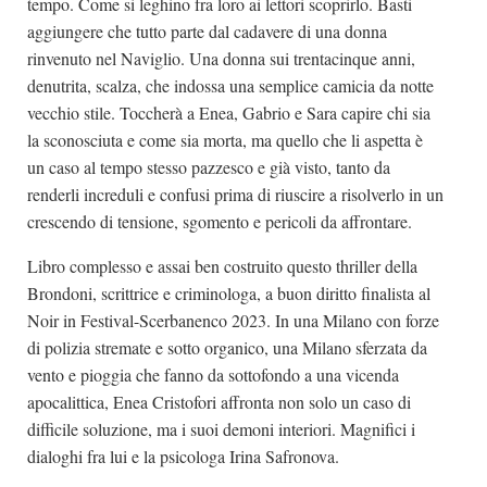
tempo. Come si leghino fra loro ai lettori scoprirlo. Basti
aggiungere che tutto parte dal cadavere di una donna
rinvenuto nel Naviglio. Una donna sui trentacinque anni,
denutrita, scalza, che indossa una semplice camicia da notte
vecchio stile. Toccherà a Enea, Gabrio e Sara capire chi sia
la sconosciuta e come sia morta, ma quello che li aspetta è
un caso al tempo stesso pazzesco e già visto, tanto da
renderli increduli e confusi prima di riuscire a risolverlo in un
crescendo di tensione, sgomento e pericoli da affrontare.
Libro complesso e assai ben costruito questo thriller della
Brondoni, scrittrice e criminologa, a buon diritto finalista al
Noir in Festival-Scerbanenco 2023. In una Milano con forze
di polizia stremate e sotto organico, una Milano sferzata da
vento e pioggia che fanno da sottofondo a una vicenda
apocalittica, Enea Cristofori affronta non solo un caso di
difficile soluzione, ma i suoi demoni interiori. Magnifici i
dialoghi fra lui e la psicologa Irina Safronova.