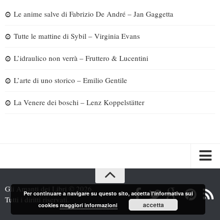
Le anime salve di Fabrizio De André – Jan Gaggetta
Tutte le mattine di Sybil – Virginia Evans
L’idraulico non verrà – Fruttero & Lucentini
L’arte di uno storico – Emilio Gentile
La Venere dei boschi – Lenz Koppelstätter
Spazi
Gli Amanti dei Libri © 2026.
Per continuare a navigare su questo sito, accetta l'informativa sui
Recensioni
Tutti i diritti riservati.
accetta
cookies
maggiori informazioni
Interviste & Incontri