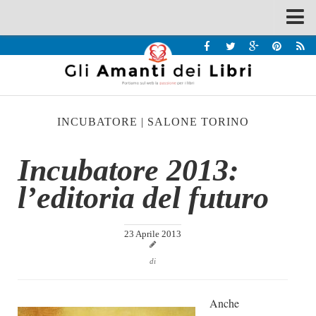
Spazi
Recensioni
Interviste & Incontri
INCUBATORE
|
SALONE TORINO
Bandi
Home
Incubatore 2013:
Chi siamo
l’editoria del futuro
Contatti
Eventi
23 Aprile 2013
Home
di
Contatti
Anche
Chi siamo