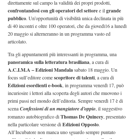
direttamente sul campo la validità dei propri prodotti,
confrontandosi con gli operatori del settore
grande
e il
pubblico
. Un’opportunità di visibilità unica declinata in più
di 40 incontri e oltre 100 operatori, che da giovedì16 a lunedì
20 maggio si alterneranno in un programma vasto ed
articolato.
Tra gli appuntamenti più interessanti in programma,
una
panoramica sulla letteratura brasiliana
, a cura di
A.C.I.M.A – Edizioni Mandala
sabato 18 maggio. Un
scopritore di talenti
focus sull’editore come
, a cura di
Edizioni esordienti e-book
, in programma
venerdì 17, può
incuriosire i lettori alla scoperta degli autori che muovono i
primi passi nel mondo dell’editoria. Sempre venerdì 17 è di
scena
Confessioni di un mangiatore d’oppio
, il suggestivo
Thomas De Quincey
romanzo autobiografico di
, presentato
Edizioni Opposto
nella particolare versione di
.
All’Incubatore non manca uno sguardo sempre puntato