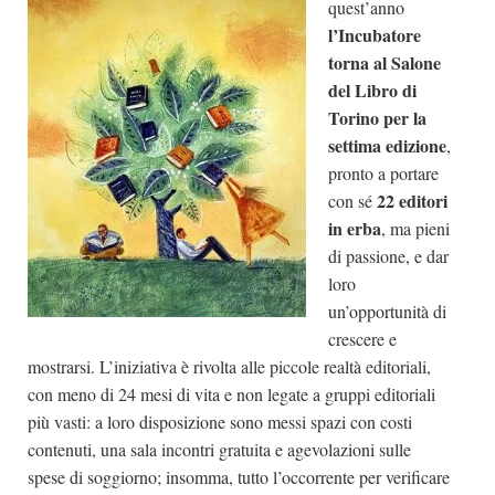
quest’anno
Dicono di Noi
l’Incubatore
torna al Salone
Rassegna Stampa
del Libro di
Archivio
Torino per la
settima edizione
,
Autori
pronto a portare
Generi
22 editori
con sé
Case editrici
in erba
, ma pieni
Partnership
di passione, e dar
loro
Giallo Stresa
un’opportunità di
Premio Chiara
crescere e
mostrarsi. L’iniziativa è rivolta alle piccole realtà editoriali,
Tabù Festival 2014
con meno di 24 mesi di vita e non legate a gruppi editoriali
A Tutto Volume
più vasti: a loro disposizione sono messi spazi con costi
Salone di Torino
contenuti, una sala incontri gratuita e agevolazioni sulle
spese di soggiorno; insomma, tutto l’occorrente per verificare
Marketing