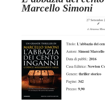
Marcello Simoni
27 Settembre 
di
Arianna Minor
L'abbazia dei cen
Titolo:
Simoni Marcello
Autore:
2016
Data di pubbl.:
Newton Co
Casa Editrice:
thriller storico
Genere:
342
Pagine:
9,90
Prezzo: