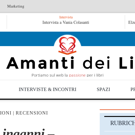
Marketing
Intervista
ntini
Le anime salve di Fabrizio De André – Jan Gaggetta
Intervista a Vania Colasanti
Elz
 Gaggetta
INTERVISTE & INCONTRI
SPAZI
P
IONI
|
RECENSIONI
RUBRIC
 inganni –