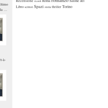
romanzo
Recensione
Roma
Salone del
ricordi
ltimo
Spazi
Torino
Libro
thriller
scrittori
storia
la a
che in
ono
t-à-
.