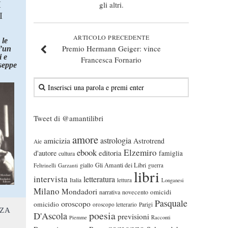
I
gli altri.
I
ARTICOLO PRECEDENTE
 le
Premio Hermann Geiger: vince
d’un
 e
Francesca Fornario
seppe
Tweet di @amantilibri
amore
astrologia
amicizia
Astrotrend
Aie
ebook
Elzemiro
editoria
d'autore
famiglia
cultura
Gli Amanti dei Libri
Feltrinelli
Garzanti
giallo
guerra
libri
intervista
letteratura
Italia
lettura
Longanesi
Milano
Mondadori
omicidi
narrativa
novecento
Pasquale
oroscopo
omicidio
oroscopo letterario
Parigi
NZA
poesia
D'Ascola
previsioni
Piemme
Racconti