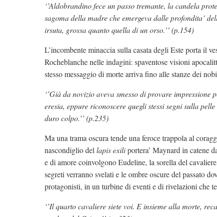
‘’Aldobrandino fece un passo tremante, la candela protes
sagoma della madre che emergeva dalle profondita’ dell
irsuta, grossa quanto quella di un orso.’’ (p.154)
L’incombente minaccia sulla casata degli Este porta il 
Rocheblanche nelle indagini: spaventose visioni apocalitt
stesso messaggio di morte arriva fino alle stanze dei nobil
‘’Già da novizio aveva smesso di provare impressione per i
eresia, eppure riconoscere quegli stessi segni sulla pel
duro colpo.’’ (p.235)
Ma una trama oscura tende una feroce trappola al coraggi
nascondiglio del
lapis exili
portera’ Maynard in catene dav
e di amore coinvolgono Eudeline, la sorella del cavaliere
segreti verranno svelati e le ombre oscure del passato dov
protagonisti, in un turbine di eventi e di rivelazioni che te
‘’Il quarto cavaliere siete voi. E insieme alla morte, rec