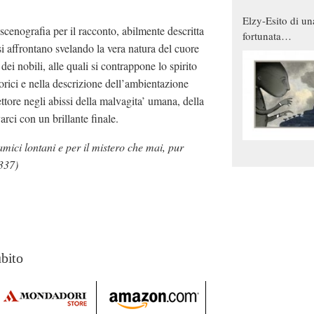
Elzy-Esito di un
enografia per il racconto, abilmente descritta
fortunata
si affrontano svelando la vera natura del cuore
combinazione
dei nobili, alle quali si contrappone lo spirito
torici e nella descrizione dell’ambientazione
lettore negli abissi della malvagita’ umana, della
varci con un brillante finale.
amici lontani e per il mistero che mai, pur
337)
ubito