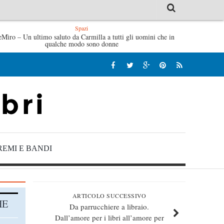
Spazi
eMìro – Un ultimo saluto da Carmilla a tutti gli uomini che in
Tutte le mattine di Sybil – Virginia Evans
L’
qualche modo sono donne
REMI E BANDI
ARTICOLO SUCCESSIVO
HE
Da parrucchiere a libraio.
Dall’amore per i libri all’amore per