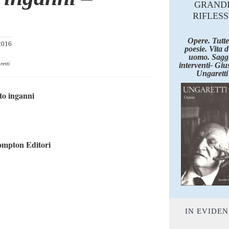
GRAND
RIFLESS
Opere. Tutte
2016
poesie. Vita 
uomo. Saggi
etti
interventi- Giu
Ungaretti
to inganni
mpton Editori
IN EVIDE