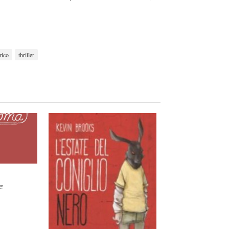
rico
thriller
e