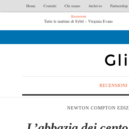
Home
Contatti
Chi siamo
Archivio
Partnership
Recensioni
l – Virginia Evans
L’idraulico non verrà – Fruttero & Luce
ruttero & Lucentini
Le anime salve di Fabrizio De André – Jan
RECENSIONI
NEWTON COMPTON EDIZ
L’abbazia dei cento