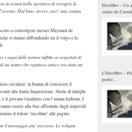
a in avanti nella speranza di scorgere la
ElzeMìro – Un u
’averno. Dal buio, invece, usci’ una zampa
saluto da Carmil
tutti gli uomini 
qualche modo s
vescovo a coinvolgere messer Maynard de
donne
iche si stanno diffondendo tra il volgo e lo
i.
 segni delle torture inflitte ai sospettati di
le di un uomo che reputava amico era stato un
L’ElzeMìro – Prê
porter
oso cavaliere: la brama di conoscere il
autunno/inverno
anti alla Santa Inquisizione. Storie di intrighi
, e il giovane Gualtiero con l’amata Isabeau. I
ranno essere alla fine affrontate dagli impavidi
rranno il lettore ‘incollato’ alle pagine.
ate il messaggio piu’ prezioso. Le reliquie