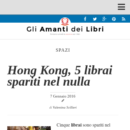
Spazi
Recensioni
Interviste & Incontri
SPAZI
Bandi
Home
Hong Kong, 5 librai
Chi siamo
spariti nel nulla
Contatti
Eventi
7 Gennaio 2016
Home
di
Valentina Scillieri
Contatti
librai
Cinque
sono spariti nel
Chi siamo