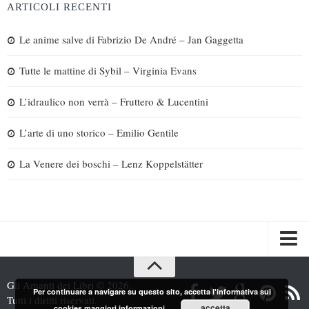
ARTICOLI RECENTI
Le anime salve di Fabrizio De André – Jan Gaggetta
Tutte le mattine di Sybil – Virginia Evans
L’idraulico non verrà – Fruttero & Lucentini
L’arte di uno storico – Emilio Gentile
La Venere dei boschi – Lenz Koppelstätter
Spazi
Gli Amanti dei Libri © 2026.
Per continuare a navigare su questo sito, accetta l'informativa sui
Recensioni
Tutti i diritti riservati.
accetta
cookies
maggiori informazioni