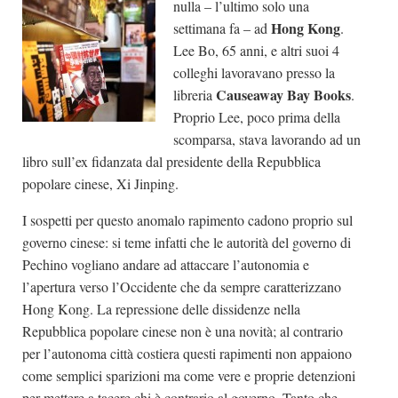
nulla – l’ultimo solo una
Dicono di Noi
Hong Kong
settimana fa – ad
.
Lee Bo, 65 anni, e altri suoi 4
Rassegna Stampa
colleghi lavoravano presso la
Archivio
Causeaway Bay Books
libreria
.
Proprio Lee, poco prima della
Autori
scomparsa, stava lavorando ad un
Generi
libro sull’ex fidanzata dal presidente della Repubblica
Case editrici
popolare cinese, Xi Jinping.
Partnership
I sospetti per questo anomalo rapimento cadono proprio sul
Giallo Stresa
governo cinese: si teme infatti che le autorità del governo di
Pechino vogliano andare ad attaccare l’autonomia e
Premio Chiara
l’apertura verso l’Occidente che da sempre caratterizzano
Tabù Festival 2014
Hong Kong. La repressione delle dissidenze nella
A Tutto Volume
Repubblica popolare cinese non è una novità; al contrario
per l’autonoma città costiera questi rapimenti non appaiono
Salone di Torino
come semplici sparizioni ma come vere e proprie detenzioni
Marketing
per mettere a tacere chi è contrario al governo. Tanto che