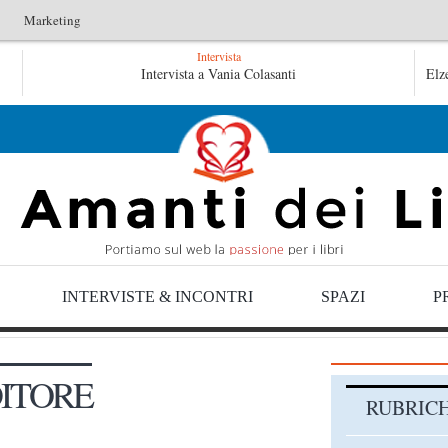
Marketing
Intervista
L’arte di uno storico – Emilio Gentile
Intervista a Vania Colasanti
Tutte le 
Elz
Tutte le mattine di Sybil – Virginia Evans
INTERVISTE & INCONTRI
SPAZI
P
DITORE
RUBRIC