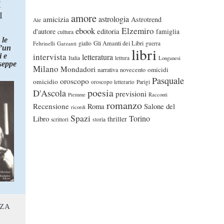
I
I
amore
astrologia
amicizia
Astrotrend
Aie
ebook
Elzemiro
editoria
d'autore
famiglia
cultura
 le
Gli Amanti dei Libri
Feltrinelli
Garzanti
giallo
guerra
d’un
libri
intervista
 e
letteratura
Italia
lettura
Longanesi
seppe
Milano
Mondadori
omicidi
narrativa
novecento
Pasquale
oroscopo
omicidio
oroscopo letterario
Parigi
poesia
D'Ascola
previsioni
Piemme
Racconti
romanzo
Recensione
Roma
Salone del
ricordi
Spazi
Torino
Libro
thriller
scrittori
storia
NZA