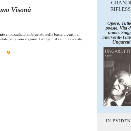
GRAND
fano Visonà
RIFLESS
Opere. Tutte
poesie. Vita 
uomo. Saggi
ente e mozzafiato ambientato nella bassa vicentina,
interventi- Giu
dole per giorni e giorni. Protagonista è un avvocato,
Ungaretti
IN EVIDE