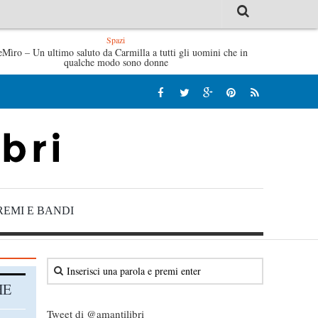
Spazi
mattine di Sybil – Virginia Evans
eMìro – Un ultimo saluto da Carmilla a tutti gli uomini che in
L’idraulico non verrà –
qualche modo sono donne
REMI E BANDI
HE
Tweet di @amantilibri