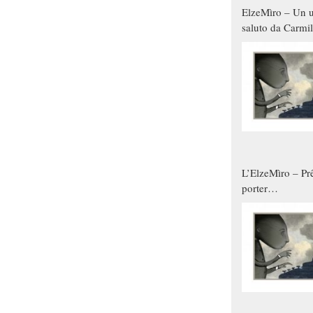
ElzeMìro – Un u
saluto da Carmil
tutti gli uomini 
qualche modo s
donne
L’ElzeMìro – Prê
porter
autunno/inverno