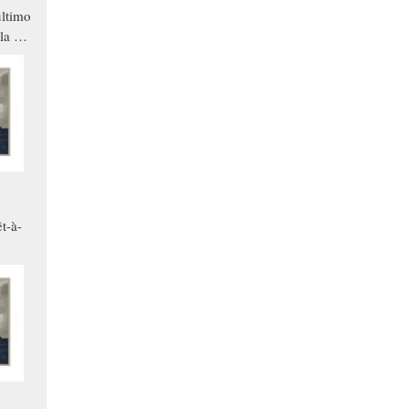
ltimo
la a
che in
ono
t-à-
.