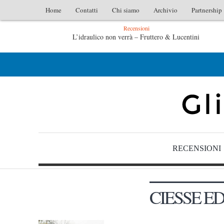
Home
Contatti
Chi siamo
Archivio
Partnership
Recensioni
L’idraulico non verrà – Fruttero & Lucentini
L’arte di uno storico – Emilio Gentile
RECENSIONI
CIESSE E