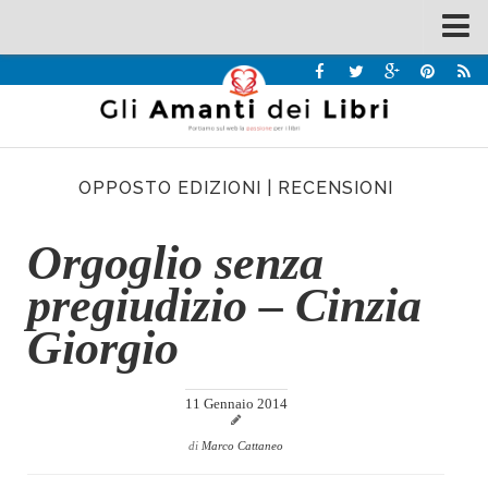
Spazi
Recensioni
Interviste & Incontri
OPPOSTO EDIZIONI
|
RECENSIONI
Bandi
Home
Orgoglio senza
Chi siamo
pregiudizio – Cinzia
Contatti
Giorgio
Eventi
Home
11 Gennaio 2014
Contatti
di
Marco Cattaneo
Chi siamo