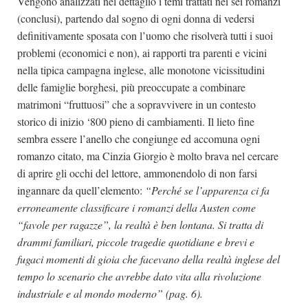
Vengono analizzati nel dettaglio i temi trattati nei sei romanzi
(conclusi), partendo dal sogno di ogni donna di vedersi
definitivamente sposata con l’uomo che risolverà tutti i suoi
problemi (economici e non), ai rapporti tra parenti e vicini
nella tipica campagna inglese, alle monotone vicissitudini
delle famiglie borghesi, più preoccupate a combinare
matrimoni “fruttuosi” che a sopravvivere in un contesto
storico di inizio ‘800 pieno di cambiamenti. Il lieto fine
sembra essere l’anello che congiunge ed accomuna ogni
romanzo citato, ma Cinzia Giorgio è molto brava nel cercare
di aprire gli occhi del lettore, ammonendolo di non farsi
ingannare da quell’elemento:
“Perché se l’apparenza ci fa
erroneamente classificare i romanzi della Austen come
“favole per ragazze”, la realtà è ben lontana. Si tratta di
drammi familiari, piccole tragedie quotidiane e brevi e
fugaci momenti di gioia che facevano della realtà inglese del
tempo lo scenario che avrebbe dato vita alla rivoluzione
industriale e al mondo moderno” (pag. 6).