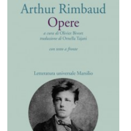
Dicono di Noi
Rassegna Stampa
Archivio
Autori
Generi
Case editrici
Partnership
Giallo Stresa
Premio Chiara
Tabù Festival 2014
A Tutto Volume
Salone di Torino
Marketing