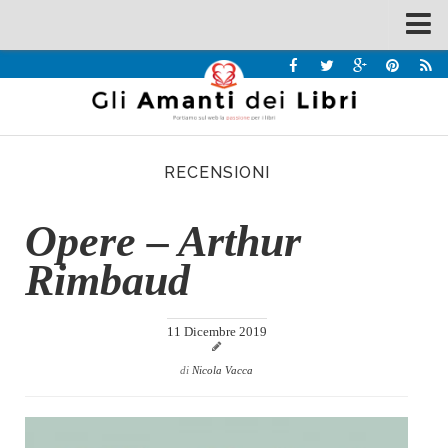
Spazi
Recensioni
Interviste & Incontri
RECENSIONI
Bandi
Home
Opere – Arthur
Chi siamo
Rimbaud
Contatti
Eventi
11 Dicembre 2019
Home
di
Nicola Vacca
Contatti
Chi siamo