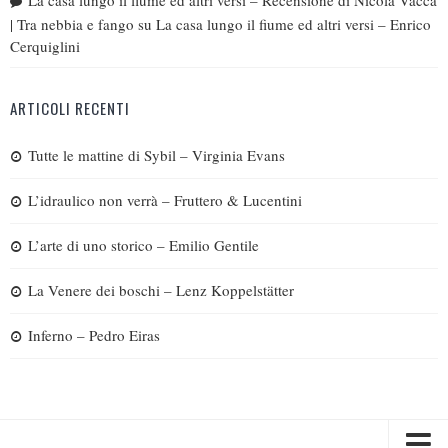
La casa lungo il fiume ed altri versi – Recensione di Nicola Vacca
| Tra nebbia e fango
su
La casa lungo il fiume ed altri versi – Enrico
Cerquiglini
ARTICOLI RECENTI
Tutte le mattine di Sybil – Virginia Evans
L’idraulico non verrà – Fruttero & Lucentini
L’arte di uno storico – Emilio Gentile
La Venere dei boschi – Lenz Koppelstätter
Inferno – Pedro Eiras