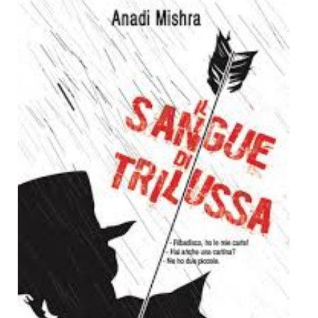
Dicono di Noi
Rassegna Stampa
Archivio
Autori
Generi
Case editrici
Partnership
Giallo Stresa
Premio Chiara
Tabù Festival 2014
A Tutto Volume
Salone di Torino
Marketing