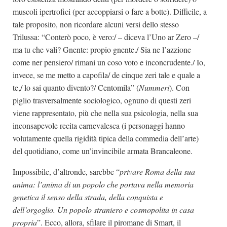
muscoli ipertrofici (per accoppiarsi o fare a botte). Difficile, a
tale proposito, non ricordare alcuni versi dello stesso
Trilussa: “Conterò poco, è vero:/ – diceva l’Uno ar Zero –/
ma tu che vali? Gnente: propio gnente./ Sia ne l’azzione
come ner pensiero/ rimani un coso voto e inconcrudente./ Io,
invece, se me metto a capofila/ de cinque zeri tale e quale a
te,/ lo sai quanto divento?/ Centomila” (
Nummeri
). Con
piglio trasversalmente sociologico, ognuno di questi zeri
viene rappresentato, più che nella sua psicologia, nella sua
inconsapevole recita carnevalesca (i personaggi hanno
volutamente quella rigidità tipica della commedia dell’arte)
del quotidiano, come un’invincibile armata Brancaleone.
Impossibile, d’altronde, sarebbe “
privare Roma della sua
anima: l’anima di un popolo che portava nella memoria
genetica il senso della strada, della conquista e
dell’orgoglio. Un popolo straniero e cosmopolita in casa
propria
”. Ecco, allora, sfilare il piromane di Smart, il