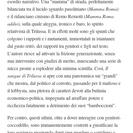
esordio narrativo. Una “mamma” di strada, perfettamente
bilanciata tra il lucido sguardo pasoliniano (
Mamma Roma
)
e il ridanciano cinismo di Remo Remotti (
Mamma Roma
addio
), sulla quale aleggia, ironico e baro, lo spirito
relativista di Trilussa. E in effetti molti sono gli spunti che
colgono i rapporti e i mutamenti, immortalati in istantanee
dal gusto retrò, dei rapporti tra genitori e figli nel testo.
L’autore riesce ad attivare la frizione generazionale, senza
mai intervenire con giudizi di merito, innescando una serie di
micce pronte a esplodere alla minima scintilla. Così,
Il
sangue di Trilussa
si apre con una panoramica sui “grandi”
che mostra, dal politico al corrotto, passando per il mafioso e
il lobbysta, una pletora di caratteri devoti alla bulimia
economico-politica, impegnata ad arraffare potere e
ricchezza fatalmente a detrimento dei suoi “bamboccioni”.
Per contro, questi ultimi, oltre a dover interagire con genitori-
coccodrillo, sono immanentemente costretti a giustificare la
loro esistenza mostrando denti (per mordere o sorridere) o