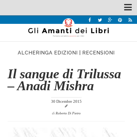
Spazi
Recensioni
Interviste & Incontri
ALCHERINGA EDIZIONI
|
RECENSIONI
Bandi
Home
Il sangue di Trilussa
Chi siamo
– Anadi Mishra
Contatti
Eventi
30 Dicembre 2015
Home
di
Roberto Di Pietro
Contatti
Chi siamo