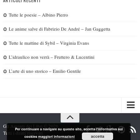
Tutte le poesie – Albino Pierro
Le anime salve di Fabrizio De André – Jan Gaggetta
Tutte le mattine di Sybil – Virginia Evans
L’idraulico non verrà – Fruttero & Lucentini
L’arte di uno storico – Emilio Gentile
Spazi
Gli Amanti dei Libri © 2026.
Per continuare a navigare su questo sito, accetta l'informativa sui
Recensioni
Tutti i diritti riservati.
accetta
cookies
maggiori informazioni