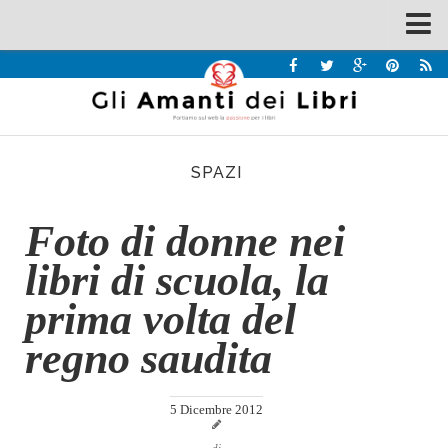
Spazi
Recensioni
Interviste & Incontri
SPAZI
Bandi
Home
Foto di donne nei
Chi siamo
libri di scuola, la
Contatti
prima volta del
Eventi
regno saudita
Home
Contatti
5 Dicembre 2012
Chi siamo