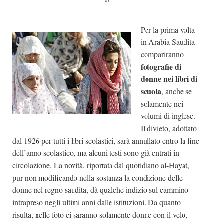
di
Dicono di Noi
Per la prima volta
Rassegna Stampa
in Arabia Saudita
Archivio
compariranno
Autori
fotografie di
donne nei libri di
Generi
scuola
, anche se
Case editrici
solamente nei
Partnership
volumi di inglese.
Il divieto, adottato
Giallo Stresa
dal 1926 per tutti i libri scolastici, sarà annullato entro la fine
Premio Chiara
dell’anno scolastico, ma alcuni testi sono già entrati in
circolazione. La novità, riportata dal quotidiano al-Hayat,
Tabù Festival 2014
pur non modificando nella sostanza la condizione delle
A Tutto Volume
donne nel regno saudita, dà qualche indizio sul cammino
Salone di Torino
intrapreso negli ultimi anni dalle istituzioni. Da quanto
risulta, nelle foto ci saranno solamente donne con il velo,
Marketing