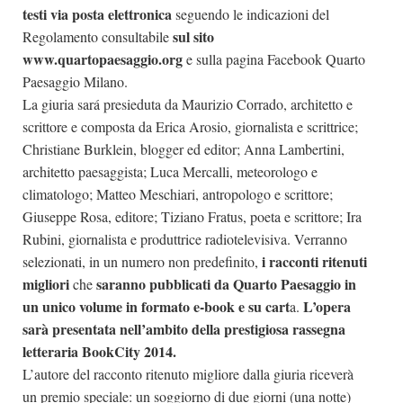
testi via posta elettronica
seguendo le indicazioni del
sul sito
Regolamento consultabile
www.quartopaesaggio.org
e sulla pagina Facebook Quarto
Paesaggio Milano.
La giuria sará presieduta da Maurizio Corrado, architetto e
scrittore e composta da Erica Arosio, giornalista e scrittrice;
Christiane Burklein, blogger ed editor; Anna Lambertini,
architetto paesaggista; Luca Mercalli, meteorologo e
climatologo; Matteo Meschiari, antropologo e scrittore;
Giuseppe Rosa, editore; Tiziano Fratus, poeta e scrittore; Ira
Rubini, giornalista e produttrice radiotelevisiva. Verranno
i racconti ritenuti
selezionati, in un numero non predefinito,
migliori
saranno pubblicati da Quarto Paesaggio in
che
un unico volume in formato e-book e su cart
L’opera
a.
sarà presentata nell’ambito della prestigiosa rassegna
letteraria BookCity 2014.
L’autore del racconto ritenuto migliore dalla giuria riceverà
un premio speciale: un soggiorno di due giorni (una notte)