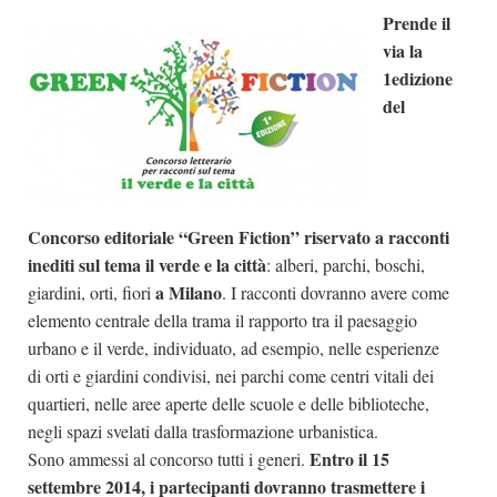
Prende il
Dicono di Noi
via la
Rassegna Stampa
1edizione
Archivio
del
Autori
Generi
Case editrici
Concorso editoriale “Green Fiction” riservato a racconti
Partnership
inediti sul tema il verde e la città
: alberi, parchi, boschi,
a Milano
giardini, orti, fiori
. I racconti dovranno avere come
Giallo Stresa
elemento centrale della trama il rapporto tra il paesaggio
Premio Chiara
urbano e il verde, individuato, ad esempio, nelle esperienze
Tabù Festival 2014
di orti e giardini condivisi, nei parchi come centri vitali dei
quartieri, nelle aree aperte delle scuole e delle biblioteche,
A Tutto Volume
negli spazi svelati dalla trasformazione urbanistica.
Salone di Torino
Entro il 15
Sono ammessi al concorso tutti i generi.
Marketing
settembre 2014, i partecipanti dovranno trasmettere i