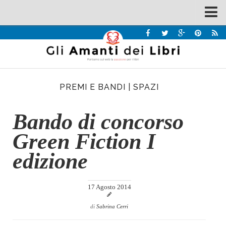
Spazi
Recensioni
Interviste & Incontri
PREMI E BANDI
|
SPAZI
Bandi
Home
Bando di concorso
Chi siamo
Green Fiction I
Contatti
edizione
Eventi
Home
17 Agosto 2014
Contatti
di
Sabrina Cerri
Chi siamo