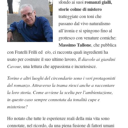
romanzi gialli,
sfondo ai suoi
Dicono di Noi
storie colme di mistero
tratteggiate con toni che
Rassegna Stampa
passano dal vivo naturalismo
Archivio
all’ironia e si spingono fino al
grottesco con venature comiche:
Autori
Massimo Tallone
, che pubblica
Generi
con Fratelli Frilli ed e/o, ci racconta quali ingredienti ha
Case editrici
usato per costruire il suo ultimo lavoro,
Il diavolo ai giardini
Cavour
Partnership
, una lettura che appassiona e incuriosisce.
Giallo Stresa
Torino e altri luoghi del circondario sono i veri protagonisti
del romanzo. Attraverso la trama riesci anche a raccontare
Premio Chiara
la loro storia. Come avviene la scelta per l’ambientazione,
Tabù Festival 2014
in questo caso sempre connotata da tonalità cupe e
A Tutto Volume
misteriose?
Salone di Torino
Ho notato che tutte le esperienze reali della mia vita sono
Marketing
connotate, nel ricordo, da una piena fusione di fattori umani