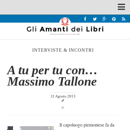
Spazi
Recensioni
Interviste & Incontri
INTERVISTE & INCONTRI
Bandi
Home
A tu per tu con…
Chi siamo
Massimo Tallone
Contatti
Eventi
31 Agosto 2013
Home
di
Contatti
Il capoluogo piemontese fa da
Chi siamo