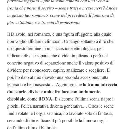
particolareggiato – pur talvolta condito con una vena di
ironia che porta il sorriso – scene truci e messe nere? Anche
in questo tuo romanzo, come nel precedente Il fantasma di
piazza Statuto, c’è traccia di esoterismo.
Il Diavolo, nel romanzo, è una figura sfuggente alla quale
non voglio affidare definizioni. Ci tengo soltanto a dire che
uso questo termine in una accezione etimologica, per
indicare ciò che separa, che divide, implicando però nel
concetto negativo di separazione anche il valore positivo di
dividere per riconoscere, capire, analizzare e scegliere. E
poi, ho dato al mio diavolo una seconda accezione, tutta
la trama intreccia
letteraria e ben nascosta… Aggiungo che
due storie, divise e unite fra loro con andamento
elicoidale, come il DNA
. E siccome l’ultima scena riapre i
giochi, l’elica narrativa diventa generativa… Circa le scene
‘indiavolate’ e l’orgia satanica, ho lavorato solo di fantasia,
cercando di dimenticare il più possibile la famosa orgia
dell’ultimo film di Kubrick.