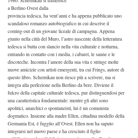
1980: Schernikau si trasferisce
a Berlino Ovest dalla
provincia tedesca, ha vent’anni e ha appena pubblicato uno
scandaloso romanzo autobiografico in cui descrive il
coming-out di un giovane liceale di campagna. Appena
giunto nella città del Muro, l’astro nascente della letteratura
tedesca si butta con slancio nella vita culturale e notturna,
entrando in contatto con i media, i cabaret, le saune e le
discoteche. Incontra l’amore della sua vita e stringe molte
nuove amicizie con artisti emergenti, tra cui Frings, autore di
questo libro. Schernikau non riesce più a scrivere, ma si
integra alla perfezione nella Berlino da bere. Diviene il
fulcro della capitale culturale tedesca, pur distinguendosi per
una caratteristica fondamentale: mentre gli altri sono
apolitici, anarchici o spontaneisti, lui è un comunista
dogmatico. Insieme alla madre Ellen, cittadina modello della
Germania Est, è fuggito all’Ovest. Ellen non ha saputo
integrarsi nel nuovo paese e ha cresciuto il figlio