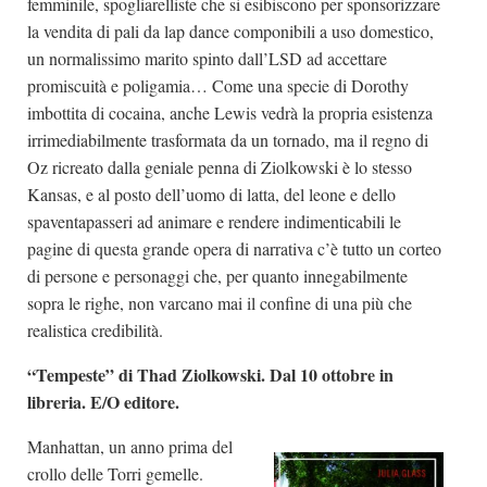
femminile, spogliarelliste che si esibiscono per sponsorizzare
la vendita di pali da lap dance componibili a uso domestico,
un normalissimo marito spinto dall’LSD ad accettare
promiscuità e poligamia… Come una specie di Dorothy
imbottita di cocaina, anche Lewis vedrà la propria esistenza
irrimediabilmente trasformata da un tornado, ma il regno di
Oz ricreato dalla geniale penna di Ziolkowski è lo stesso
Kansas, e al posto dell’uomo di latta, del leone e dello
spaventapasseri ad animare e rendere indimenticabili le
pagine di questa grande opera di narrativa c’è tutto un corteo
di persone e personaggi che, per quanto innegabilmente
sopra le righe, non varcano mai il confine di una più che
realistica credibilità.
“Tempeste” di Thad Ziolkowski. Dal 10 ottobre in
libreria. E/O editore.
Manhattan, un anno prima del
crollo delle Torri gemelle.