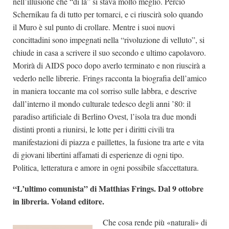
nell’illusione che “di là” si stava molto meglio. Perciò
Schernikau fa di tutto per tornarci, e ci riuscirà solo quando
il Muro è sul punto di crollare. Mentre i suoi nuovi
concittadini sono impegnati nella “rivoluzione di velluto”, si
chiude in casa a scrivere il suo secondo e ultimo capolavoro.
Morirà di AIDS poco dopo averlo terminato e non riuscirà a
vederlo nelle librerie. Frings racconta la biografia dell’amico
in maniera toccante ma col sorriso sulle labbra, e descrive
dall’interno il mondo culturale tedesco degli anni ’80: il
paradiso artificiale di Berlino Ovest, l’isola tra due mondi
distinti pronti a riunirsi, le lotte per i diritti civili tra
manifestazioni di piazza e paillettes, la fusione tra arte e vita
di giovani libertini affamati di esperienze di ogni tipo.
Politica, letteratura e amore in ogni possibile sfaccettatura.
“L’ultimo comunista” di Matthias Frings. Dal 9 ottobre
in libreria. Voland editore.
Che cosa rende più «naturali» di