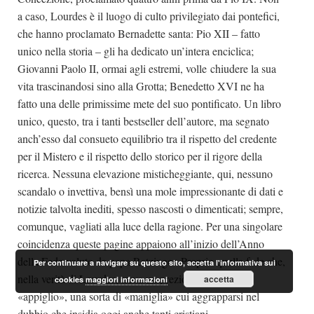
a caso, Lourdes è il luogo di culto privilegiato dai pontefici,
che hanno proclamato Bernadette santa: Pio XII – fatto
unico nella storia – gli ha dedicato un’intera enciclica;
Giovanni Paolo II, ormai agli estremi, volle chiudere la sua
vita trascinandosi sino alla Grotta; Benedetto XVI ne ha
fatto una delle primissime mete del suo pontificato. Un libro
unico, questo, tra i tanti bestseller dell’autore, ma segnato
anch’esso dal consueto equilibrio tra il rispetto del credente
per il Mistero e il rispetto dello storico per il rigore della
ricerca. Nessuna elevazione misticheggiante, qui, nessuno
scandalo o invettiva, bensì una mole impressionante di dati e
notizie talvolta inediti, spesso nascosti o dimenticati; sempre,
comunque, vagliati alla luce della ragione. Per una singolare
coincidenza queste pagine appaiono all’inizio dell’Anno
della Fede voluto da papa Ratzinger. Proprio quella fede che,
Per continuare a navigare su questo sito, accetta l'informativa sui
nella verità di Lourdes, trova un prezioso e solido
accetta
cookies
maggiori informazioni
«appiglio», una sorta di «maniglia» cui aggrapparsi nel
dubbio che insidia oggi anche tanti cristiani.