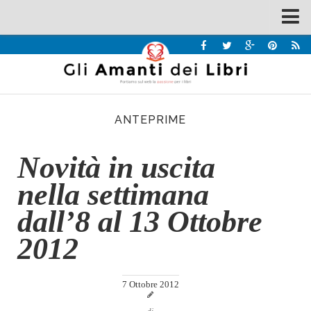
Spazi
Recensioni
Interviste & Incontri
ANTEPRIME
Bandi
Home
Novità in uscita
Chi siamo
nella settimana
Contatti
dall’8 al 13 Ottobre
Eventi
2012
Home
Contatti
7 Ottobre 2012
Chi siamo