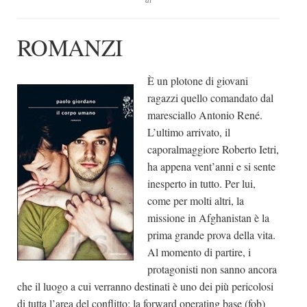
di
Dicono di Noi
ROMANZI
Rassegna Stampa
Archivio
È un plotone di giovani
Autori
ragazzi quello comandato dal
Generi
maresciallo Antonio René.
L’ultimo arrivato, il
Case editrici
caporalmaggiore Roberto Ietri,
Partnership
ha appena vent’anni e si sente
inesperto in tutto. Per lui,
Giallo Stresa
come per molti altri, la
Premio Chiara
missione in Afghanistan è la
Tabù Festival 2014
prima grande prova della vita.
Al momento di partire, i
A Tutto Volume
protagonisti non sanno ancora
Salone di Torino
che il luogo a cui verranno destinati è uno dei più pericolosi
Marketing
di tutta l’area del conflitto: la forward operating base (fob)