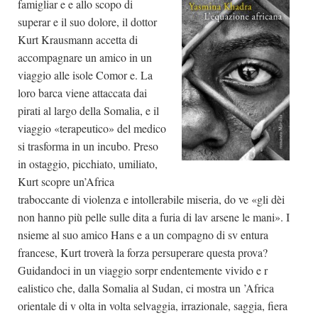
famigliar e e allo scopo di
superar e il suo dolore, il dottor
Kurt Krausmann accetta di
accompagnare un amico in un
viaggio alle isole Comor e. La
loro barca viene attaccata dai
pirati al largo della Somalia, e il
viaggio «terapeutico» del medico
si trasforma in un incubo. Preso
in ostaggio, picchiato, umiliato,
Kurt scopre un’Africa
traboccante di violenza e intollerabile miseria, do ve «gli dèi
non hanno più pelle sulle dita a furia di lav arsene le mani». I
nsieme al suo amico Hans e a un compagno di sv entura
francese, Kurt troverà la forza persuperare questa prova?
Guidandoci in un viaggio sorpr endentemente vivido e r
ealistico che, dalla Somalia al Sudan, ci mostra un ’Africa
orientale di v olta in volta selvaggia, irrazionale, saggia, fiera