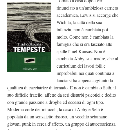
Tornato a casa dopo aver
rinunciato a un’ambiziosa carriera
accademica, Lewis si accorge che
Wichita, la città della sua
infanzia, non è cambiata poi
molto. Come non è cambiata la
famiglia che si era lasciato alle
spalle lì nel Kansas. Non è
cambiata Abby, sua madre, che al
curriculum dei lavori folli e
improbabili nei quali continua a
lanciarsi ha appena aggiunto la
qualifica di cacciatrice di tornado. E non è cambiato Seth, il
suo difficile fratello, affetto da seri disturbi psicotici e dedito
con grande passione a droghe ed eccessi di ogni tipo.
Moderna corte dei miracoli, la casa di Abby e Seth è
popolata da un senzatetto rissoso, un vecchio sciamano,
giovani punk in cerca d’affetto, un gruppo di autocoscienza