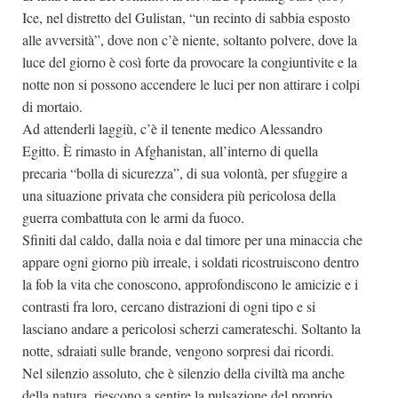
Ice, nel distretto del Gulistan, “un recinto di sabbia esposto
alle avversità”, dove non c’è niente, soltanto polvere, dove la
luce del giorno è così forte da provocare la congiuntivite e la
notte non si possono accendere le luci per non attirare i colpi
di mortaio.
Ad attenderli laggiù, c’è il tenente medico Alessandro
Egitto. È rimasto in Afghanistan, all’interno di quella
precaria “bolla di sicurezza”, di sua volontà, per sfuggire a
una situazione privata che considera più pericolosa della
guerra combattuta con le armi da fuoco.
Sfiniti dal caldo, dalla noia e dal timore per una minaccia che
appare ogni giorno più irreale, i soldati ricostruiscono dentro
la fob la vita che conoscono, approfondiscono le amicizie e i
contrasti fra loro, cercano distrazioni di ogni tipo e si
lasciano andare a pericolosi scherzi camerateschi. Soltanto la
notte, sdraiati sulle brande, vengono sorpresi dai ricordi.
Nel silenzio assoluto, che è silenzio della civiltà ma anche
della natura, riescono a sentire la pulsazione del proprio