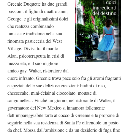
Greenie Duquette ha due grandi
passioni: il figlio di quattro anni,
George, e gli originalissimi dolci
che realizza combinando
fantasia e tradizione nella sua
rinomata pasticceria del West
Village. Divisa tra il marito
Alan, psicoterapeuta in crisi di
mezza età, e il suo migliore
amico gay, Walter, ristoratore dal
cuore infranto, Greenie trova pace solo fra gli aromi fragranti
e speziati delle sue deliziose creazioni: budini di riso,
cheesecake, mini-éclair al cioccolato, mousse di
sanguinelle… Finché un giorno, nel ristorante di Walter, il
governatore del New Mexico si innamora follemente
dell’impareggiabile torta al cocco di Greenie e le propone di
seguirlo nella sua residenza di Santa Fe offrendole un posto
da chef. Mossa dall’ambizione e da un desiderio di fuga fino