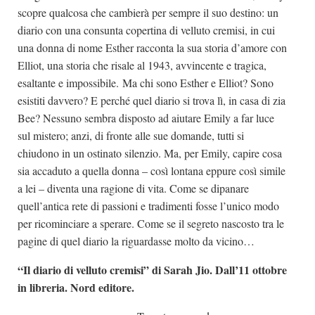
scopre qualcosa che cambierà per sempre il suo destino: un
diario con una consunta copertina di velluto cremisi, in cui
una donna di nome Esther racconta la sua storia d’amore con
Elliot, una storia che risale al 1943, avvincente e tragica,
esaltante e impossibile. Ma chi sono Esther e Elliot? Sono
esistiti davvero? E perché quel diario si trova lì, in casa di zia
Bee? Nessuno sembra disposto ad aiutare Emily a far luce
sul mistero; anzi, di fronte alle sue domande, tutti si
chiudono in un ostinato silenzio. Ma, per Emily, capire cosa
sia accaduto a quella donna – così lontana eppure così simile
a lei – diventa una ragione di vita. Come se dipanare
quell’antica rete di passioni e tradimenti fosse l’unico modo
per ricominciare a sperare. Come se il segreto nascosto tra le
pagine di quel diario la riguardasse molto da vicino…
“Il diario di velluto cremisi” di Sarah Jio. Dall’11 ottobre
in libreria. Nord editore.