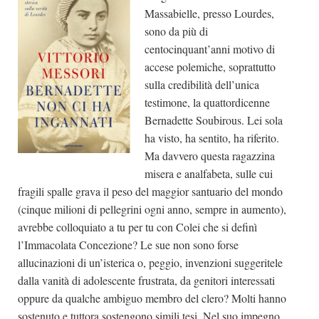
Massabielle, presso Lourdes,
sono da più di
centocinquant’anni motivo di
accese polemiche, soprattutto
sulla credibilità dell’unica
testimone, la quattordicenne
Bernadette Soubirous. Lei sola
ha visto, ha sentito, ha riferito.
Ma davvero questa ragazzina
misera e analfabeta, sulle cui
fragili spalle grava il peso del maggior santuario del mondo
(cinque milioni di pellegrini ogni anno, sempre in aumento),
avrebbe colloquiato a tu per tu con Colei che si definì
l’Immacolata Concezione? Le sue non sono forse
allucinazioni di un’isterica o, peggio, invenzioni suggeritele
dalla vanità di adolescente frustrata, da genitori interessati
oppure da qualche ambiguo membro del clero? Molti hanno
sostenuto e tuttora sostengono simili tesi. Nel suo impegno