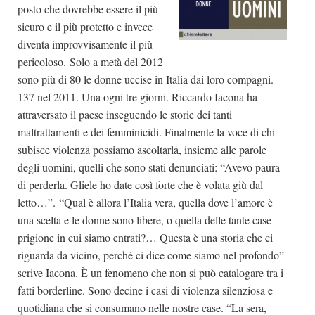
posto che dovrebbe essere il più
sicuro e il più protetto e invece
diventa improvvisamente il più
pericoloso. Solo a metà del 2012
sono più di 80 le donne uccise in Italia dai loro compagni.
137 nel 2011. Una ogni tre giorni. Riccardo Iacona ha
attraversato il paese inseguendo le storie dei tanti
maltrattamenti e dei femminicidi. Finalmente la voce di chi
subisce violenza possiamo ascoltarla, insieme alle parole
degli uomini, quelli che sono stati denunciati: “Avevo paura
di perderla. Gliele ho date così forte che è volata giù dal
letto…”. “Qual è allora l’Italia vera, quella dove l’amore è
una scelta e le donne sono libere, o quella delle tante case
prigione in cui siamo entrati?… Questa è una storia che ci
riguarda da vicino, perché ci dice come siamo nel profondo”
scrive Iacona. È un fenomeno che non si può catalogare tra i
fatti borderline. Sono decine i casi di violenza silenziosa e
quotidiana che si consumano nelle nostre case. “La sera,