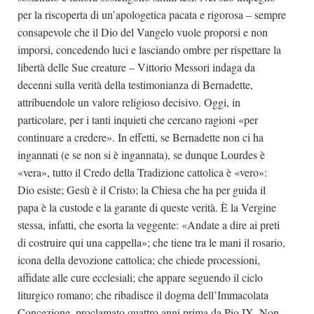
per la riscoperta di un’apologetica pacata e rigorosa – sempre
consapevole che il Dio del Vangelo vuole proporsi e non
imporsi, concedendo luci e lasciando ombre per rispettare la
libertà delle Sue creature – Vittorio Messori indaga da
decenni sulla verità della testimonianza di Bernadette,
attribuendole un valore religioso decisivo. Oggi, in
particolare, per i tanti inquieti che cercano ragioni «per
continuare a credere». In effetti, se Bernadette non ci ha
ingannati (e se non si è ingannata), se dunque Lourdes è
«vera», tutto il Credo della Tradizione cattolica è «vero»:
Dio esiste; Gesù è il Cristo; la Chiesa che ha per guida il
papa è la custode e la garante di queste verità. È la Vergine
stessa, infatti, che esorta la veggente: «Andate a dire ai preti
di costruire qui una cappella»; che tiene tra le mani il rosario,
icona della devozione cattolica; che chiede processioni,
affidate alle cure ecclesiali; che appare seguendo il ciclo
liturgico romano; che ribadisce il dogma dell’Immacolata
Concezione, proclamato quattro anni prima da Pio IX. Non