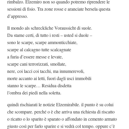
rimbalzo. Elzemiro non so quando potremo riprendere le
sessioni di fisio. Tra zone rosse e aranciate bersela questa
d’appresso.
Il mondo als schreckliche Voraussicht di suole.
Da starne certi, di tutto i resti – usted si duole –
sono le scarpe, scarpe ammonticchiate,
scarpe al calcagno tutte scalcagnate
a furia d’essere messe e levate,
scarpe cani terrorizzati, smollate,
nere, coi lacci coi tacchi, ma innumerevoli,
morte accanto ai letti, fuori dagli usci immobili
stanno le scarpe… Residua disdetta
l’ombra dei piedi nella soletta.
quindi rischiarati le notizie Elzemirabile. il punto è su colui
che scompare. perché o è che arriva una richiesta di riscatto
o ricatto o lo sparito è sparato o affondato in cemento armato
giusto così per farlo sparire e si vedrà col tempo. oppure c’è