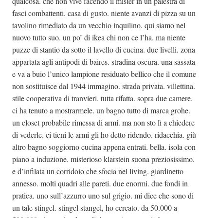
qualcosa. che non vive facendo il mister in un palestra di
fasci combattenti. casa di gusto. niente avanzi di pizza su un
tavolino rimediato da un vecchio inquilino. qui siamo nel
nuovo tutto suo. un po’ di ikea chi non ce l’ha. ma niente
puzze di stantio da sotto il lavello di cucina. due livelli. zona
appartata agli antipodi di baires. stradina oscura. una sassata
e va a buio l’unico lampione residuato bellico che il comune
non sostituisce dal 1944 immagino. strada privata. villettina.
stile cooperativa di tranvieri. tutta rifatta. sopra due camere.
ci ha tenuto a mostrarmele. un bagno tutto di marca grohe.
un closet probabile rimessa di armi. ma non sto lì a chiedere
di vederle. ci tieni le armi gli ho detto ridendo. ridacchia. giù
altro bagno soggiorno cucina appena entrati. bella. isola con
piano a induzione. misterioso klarstein suona preziosissimo.
e d’infilata un corridoio che sfocia nel living. giardinetto
annesso. molti quadri alle pareti. due enormi. due fondi in
pratica. uno sull’azzurro uno sul grigio. mi dice che sono di
un tale stingel. stingel stangel, ho cercato. da 50.000 a