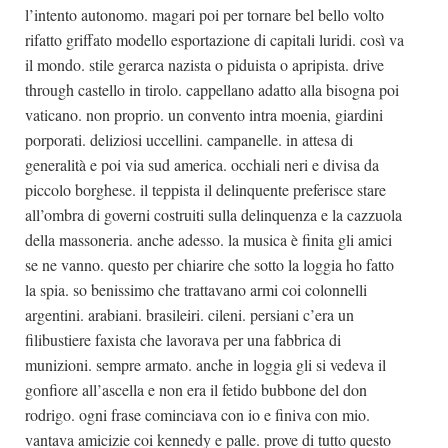
l’intento autonomo. magari poi per tornare bel bello volto
rifatto griffato modello esportazione di capitali luridi. così va
il mondo. stile gerarca nazista o piduista o apripista. drive
through castello in tirolo. cappellano adatto alla bisogna poi
vaticano. non proprio. un convento intra moenia, giardini
porporati. deliziosi uccellini. campanelle. in attesa di
generalità e poi via sud america. occhiali neri e divisa da
piccolo borghese. il teppista il delinquente preferisce stare
all’ombra di governi costruiti sulla delinquenza e la cazzuola
della massoneria. anche adesso. la musica è finita gli amici
se ne vanno. questo per chiarire che sotto la loggia ho fatto
la spia. so benissimo che trattavano armi coi colonnelli
argentini. arabiani. brasileiri. cileni. persiani c’era un
filibustiere faxista che lavorava per una fabbrica di
munizioni. sempre armato. anche in loggia gli si vedeva il
gonfiore all’ascella e non era il fetido bubbone del don
rodrigo. ogni frase cominciava con io e finiva con mio.
vantava amicizie coi kennedy e palle. prove di tutto questo