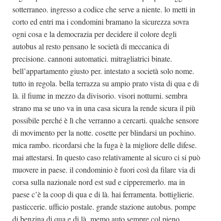
sotterraneo. ingresso a codice che serve a niente. lo metti in
corto ed entri ma i condomini bramano la sicurezza sovra
ogni cosa e la democrazia per decidere il colore degli
autobus al resto pensano le società di meccanica di
precisione. cannoni automatici. mitragliatrici binate.
bell’appartamento giusto per. intestato a società solo nome.
tutto in regola. bella terrazza su ampio prato vista di qua e di
là. il fiume in mezzo da divisorio. visori notturni. sembra
strano ma se uno va in una casa sicura la rende sicura il più
possibile perché è lì che verranno a cercarti. qualche sensore
di movimento per la notte. cosette per blindarsi un pochino.
mica rambo. ricordarsi che la fuga è la migliore delle difese.
mai attestarsi. In questo caso relativamente al sicuro ci si può
muovere in paese. il condominio è fuori così da filare via di
corsa sulla nazionale nord est sud e cipperemerlo. ma in
paese c’è la coop di qua e di là. hai ferramenta. bottiglierie.
pasticcerie. ufficio postale. grande stazione autobus. pompe
di benzina di qua e di là. memo auto sempre col pieno.