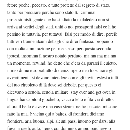
fetore poche. peccato. e tutte protette dal segreto di stato.
tanto per precisare perché sono stato lì. criminali
professionisti. gente che ha studiato la malafede o non si
arriva ai vertici degli stati. uniti o no. passaporti falsi ce li ho
persino io tuttavia. per tuttavai. falsi per modo di dire. perciò
tutti veri tranne alcuni dettagli che direi fantasia. propendo
con molta ammirazione per me stesso per questa seconda
ipotesi. insomma il nostro notaio perduto. ma ma ma ma ma
un momento. rewind. ho detto che c’era da pararsi il culetto.
il mio di me e soprattutto di deniz. ripeto mai trascurare gli
avvertimenti. si devono intendere come gli inviti. estesi a tutti
del tuo circoletto di là dove sei debole. per questo ci
dicevano a scuola. scuola militare. stay over and get over. in
lingua hai capito il giochetto, vacci a letto e fila via diretto.
allora il bello è avere una casa sicura. ne ho passate. mi sono
fatto la mia. è vicina qui a baires. di frontiera diciamo
frontiera. aria buona. alpi. alcuni passi intorno per darsi alla
fuga. a piedi. auto. treno. condominio. ampio parcheggio