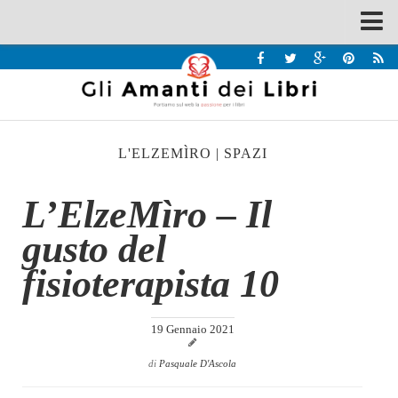
Spazi
Recensioni
Interviste & Incontri
L'ELZEMÌRO
|
SPAZI
Bandi
Home
L’ElzeMìro – Il
Chi siamo
gusto del
Contatti
fisioterapista 10
Eventi
Home
19 Gennaio 2021
Contatti
di
Pasquale D'Ascola
Chi siamo