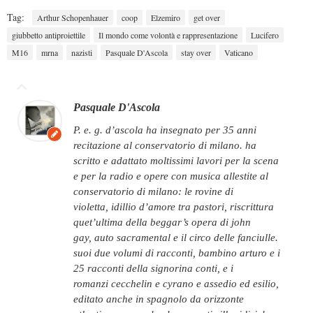
Tag:
Arthur Schopenhauer
coop
Elzemiro
get over
giubbetto antiproiettile
Il mondo come volontà e rappresentazione
Lucifero
M16
mrna
nazisti
Pasquale D'Ascola
stay over
Vaticano
Pasquale D'Ascola
p. e. g. d’ascola ha insegnato per 35 anni
recitazione al conservatorio di milano. ha
scritto e adattato moltissimi lavori per la scena
e per la radio e opere con musica allestite al
conservatorio di milano: le rovine di
violetta, idillio d’amore tra pastori, riscrittura
quet’ultima della beggar’s opera di john
gay, auto sacramental e il circo delle fanciulle.
suoi due volumi di racconti, bambino arturo e i
25 racconti della signorina conti, e i
romanzi cecchelin e cyrano e assedio ed esilio,
editato anche in spagnolo da orizzonte