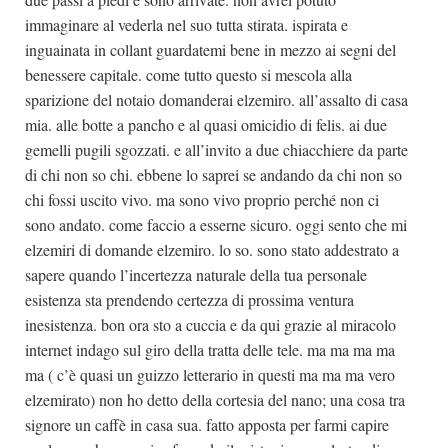
immaginare al vederla nel suo tutta stirata. ispirata e
inguainata in collant guardatemi bene in mezzo ai segni del
benessere capitale. come tutto questo si mescola alla
sparizione del notaio domanderai elzemiro. all’assalto di casa
mia. alle botte a pancho e al quasi omicidio di felis. ai due
gemelli pugili sgozzati. e all’invito a due chiacchiere da parte
di chi non so chi. ebbene lo saprei se andando da chi non so
chi fossi uscito vivo. ma sono vivo proprio perché non ci
sono andato. come faccio a esserne sicuro. oggi sento che mi
elzemiri di domande elzemiro. lo so. sono stato addestrato a
sapere quando l’incertezza naturale della tua personale
esistenza sta prendendo certezza di prossima ventura
inesistenza. bon ora sto a cuccia e da qui grazie al miracolo
internet indago sul giro della tratta delle tele. ma ma ma ma
ma ( c’è quasi un guizzo letterario in questi ma ma ma vero
elzemirato) non ho detto della cortesia del nano; una cosa tra
signore un caffè in casa sua. fatto apposta per farmi capire