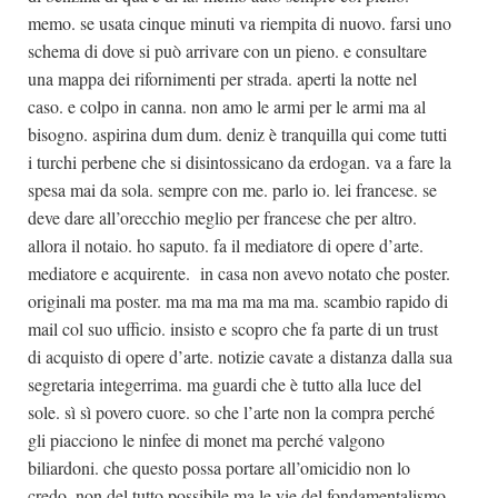
memo. se usata cinque minuti va riempita di nuovo. farsi uno
schema di dove si può arrivare con un pieno. e consultare
una mappa dei rifornimenti per strada. aperti la notte nel
caso. e colpo in canna. non amo le armi per le armi ma al
bisogno. aspirina dum dum. deniz è tranquilla qui come tutti
i turchi perbene che si disintossicano da erdogan. va a fare la
spesa mai da sola. sempre con me. parlo io. lei francese. se
deve dare all’orecchio meglio per francese che per altro.
allora il notaio. ho saputo. fa il mediatore di opere d’arte.
mediatore e acquirente. in casa non avevo notato che poster.
originali ma poster. ma ma ma ma ma ma. scambio rapido di
mail col suo ufficio. insisto e scopro che fa parte di un trust
di acquisto di opere d’arte. notizie cavate a distanza dalla sua
segretaria integerrima. ma guardi che è tutto alla luce del
sole. sì sì povero cuore. so che l’arte non la compra perché
gli piacciono le ninfee di monet ma perché valgono
biliardoni. che questo possa portare all’omicidio non lo
credo. non del tutto possibile ma le vie del fondamentalismo