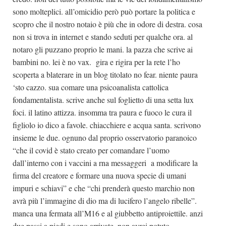
sono molteplici. all’omicidio però può portare la politica e
scopro che il nostro notaio è più che in odore di destra. cosa
non si trova in internet e stando seduti per qualche ora. al
notaro gli puzzano proprio le mani. la pazza che scrive ai
bambini no. lei è no vax. gira e rigira per la rete l’ho
scoperta a blaterare in un blog titolato no fear. niente paura
‘sto cazzo. sua comare una psicoanalista cattolica
fondamentalista. scrive anche sul foglietto di una setta lux
foci. il latino attizza. insomma tra paura e fuoco le cura il
figliolo io dico a favole. chiacchiere e acqua santa. scrivono
insieme le due. ognuno dal proprio osservatorio paranoico
“che il covid è stato creato per comandare l’uomo
dall’interno con i vaccini a rna messaggeri a modificare la
firma del creatore e formare una nuova specie di umani
impuri e schiavi” e che “chi prenderà questo marchio non
avrà più l’immagine di dio ma di lucifero l’angelo ribelle”.
manca una fermata all’M16 e al giubbetto antiproiettile. anzi
due passi a piedi e sono arrivate. non avrei potuto