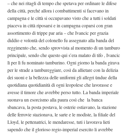
– che nei ritagli di tempo che spetava per ordinare le difese
della città, perché allora i combattimenti si facevano in
campagna e le città si occupavano visto che a tutti i soldati
piaceva in città riposarsi e in campagna coparsi con gran
assortimento di trippe par aria – che Ivancic per grazia
diddio e volontà del colonello fu assegnato alla banda del
reggimento che, sendo sprovvista al momento di un tamburo
principale, sendo che questo qui s’era malato di tifo , Ivancic
lì per lì fu nominato tamburino. Ogni giorno la banda girava
per le strade a tambureggiare, così da allietare con la delizia
dei suoni e la bellezza delle uniformi gli allegri ùndue della
quotidiana quotidianità di ogni leopolese che lavorasse e
avesse il timore che avrebbe perso tutto. La banda imperiale
suonava un esorcismo alla paura così che la banca
sbancava, la posta postava, le osterie ostiavano, la stazione
delle ferrovie stazionava, le sarte e le modiste, la filiale del
Lloyd, le pettenatrici, le mendaresse, tuti i lavorava lieti
sapendo che il glorioso regio-imperial esercito li avrebbe