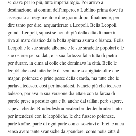
sc-ciave per lo più, tutte imperialrègie. Poi arrivò a
destinazione, ai confini dell’impero, a Lublino prima dove fu
assegnato al reggimento e due giorni dopo, finalmente, per
dire tanto per dire, acquartierato a Leopoli. Bella Leopoli,
granda Leopoli, squasi se non di più della città di mare in
riva al mare driatico dalla bella spiuma azurra e bianca. Bella
Leopoli e le sue strade alberate e le sue stradette popolari e le
sue osterie per soldati, e la sua fortezza fatta tutta di pietra
per durare, in cima al colle che dominava la città. Belle le
leopòliche così tutte belle da sembrare scapigliate oltre che
magari polonese o principesse della czarda, ma tutte che le
parlava tedesco, così per intendersi. Ivancic più che tedesco
tedesco, parlava la sua versione dialettale con la farcia di
parole prese a prestito qua e là, anche dal taliàn; però sapere,
sapeva che der Bruderdesbrudersdembruderdenbruder tanto
per intendersi con le leopòliche, le che fussero polonese,
parte kraïne, parte di ogni parte come sc-ciavi e ‘brei, e anca
sensa avere tante svanziche da spendere, come nella città di