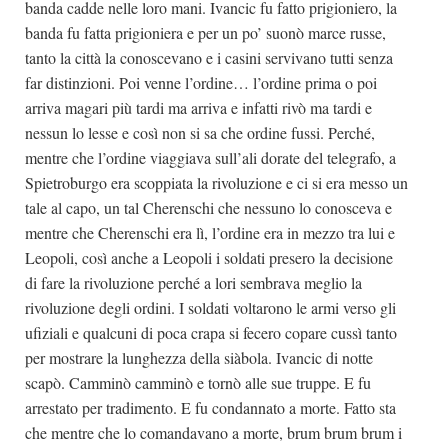
banda cadde nelle loro mani. Ivancic fu fatto prigioniero, la
banda fu fatta prigioniera e per un po’ suonò marce russe,
tanto la città la conoscevano e i casini servivano tutti senza
far distinzioni. Poi venne l’ordine… l’ordine prima o poi
arriva magari più tardi ma arriva e infatti rivò ma tardi e
nessun lo lesse e così non si sa che ordine fussi. Perché,
mentre che l’ordine viaggiava sull’ali dorate del telegrafo, a
Spietroburgo era scoppiata la rivoluzione e ci si era messo un
tale al capo, un tal Cherenschi che nessuno lo conosceva e
mentre che Cherenschi era lì, l’ordine era in mezzo tra lui e
Leopoli, così anche a Leopoli i soldati presero la decisione
di fare la rivoluzione perché a lori sembrava meglio la
rivoluzione degli ordini. I soldati voltarono le armi verso gli
ufiziali e qualcuni di poca crapa si fecero copare cussì tanto
per mostrare la lunghezza della siàbola. Ivancic di notte
scapò. Camminò camminò e tornò alle sue truppe. E fu
arrestato per tradimento. E fu condannato a morte. Fatto sta
che mentre che lo comandavano a morte, brum brum brum i