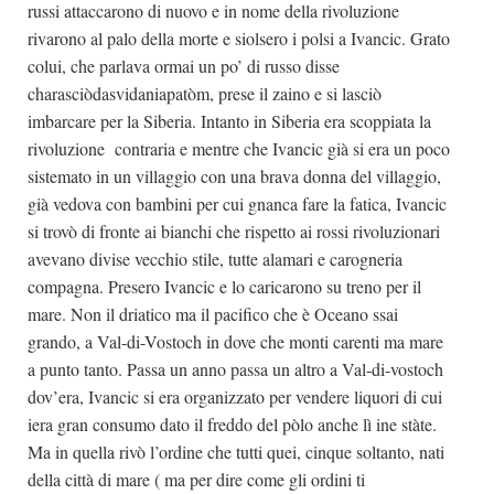
russi attaccarono di nuovo e in nome della rivoluzione
rivarono al palo della morte e siolsero i polsi a Ivancic. Grato
colui, che parlava ormai un po’ di russo disse
charasciòdasvidaniapatòm, prese il zaino e si lasciò
imbarcare per la Siberia. Intanto in Siberia era scoppiata la
rivoluzione contraria e mentre che Ivancic già si era un poco
sistemato in un villaggio con una brava donna del villaggio,
già vedova con bambini per cui gnanca fare la fatica, Ivancic
si trovò di fronte ai bianchi che rispetto ai rossi rivoluzionari
avevano divise vecchio stile, tutte alamari e carogneria
compagna. Presero Ivancic e lo caricarono su treno per il
mare. Non il driatico ma il pacifico che è Oceano ssai
grando, a Val-di-Vostoch in dove che monti carenti ma mare
a punto tanto. Passa un anno passa un altro a Val-di-vostoch
dov’era, Ivancic si era organizzato per vendere liquori di cui
iera gran consumo dato il freddo del pòlo anche lì ine stàte.
Ma in quella rivò l’ordine che tutti quei, cinque soltanto, nati
della città di mare ( ma per dire come gli ordini ti