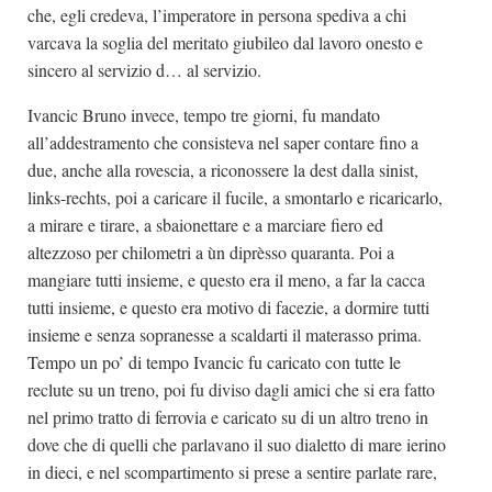
che, egli credeva, l’imperatore in persona spediva a chi
varcava la soglia del meritato giubileo dal lavoro onesto e
sincero al servizio d… al servizio.
Ivancic Bruno invece, tempo tre giorni, fu mandato
all’addestramento che consisteva nel saper contare fino a
due, anche alla rovescia, a riconossere la dest dalla sinist,
links-rechts, poi a caricare il fucile, a smontarlo e ricaricarlo,
a mirare e tirare, a sbaionettare e a marciare fiero ed
altezzoso per chilometri a ùn diprèsso quaranta. Poi a
mangiare tutti insieme, e questo era il meno, a far la cacca
tutti insieme, e questo era motivo di facezie, a dormire tutti
insieme e senza sopranesse a scaldarti il materasso prima.
Tempo un po’ di tempo Ivancic fu caricato con tutte le
reclute su un treno, poi fu diviso dagli amici che si era fatto
nel primo tratto di ferrovia e caricato su di un altro treno in
dove che di quelli che parlavano il suo dialetto di mare ierino
in dieci, e nel scompartimento si prese a sentire parlate rare,