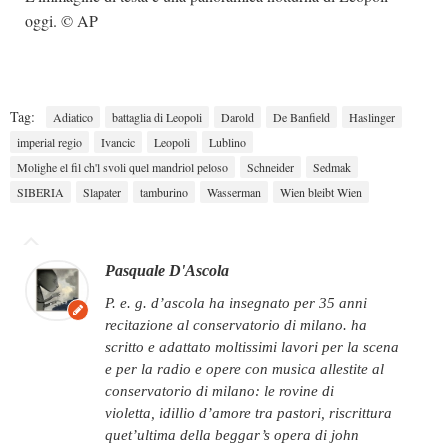
oggi. © AP
Tag:
Adiatico
battaglia di Leopoli
Darold
De Banfield
Haslinger
imperial regio
Ivancic
Leopoli
Lublino
Molighe el fil ch'l svoli quel mandriol peloso
Schneider
Sedmak
SIBERIA
Slapater
tamburino
Wasserman
Wien bleibt Wien
Pasquale D'Ascola
p. e. g. d’ascola ha insegnato per 35 anni
recitazione al conservatorio di milano. ha
scritto e adattato moltissimi lavori per la scena
e per la radio e opere con musica allestite al
conservatorio di milano: le rovine di
violetta, idillio d’amore tra pastori, riscrittura
quet’ultima della beggar’s opera di john