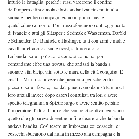
infuriò la battaglia perché i russi varcarono il confine
dell’impero e tira e mola e lasia andar Ivancic continuò a
suonare mentre i compagni erano in prima linea e
qualcheduno a morire. Poi i russi sfondarono e il reggimento
di Ivancic e tutti gli Slàtaper e Sedmak e Wasserman, Daròld
e Schneider, De Banfield e Haslinger, tutti con armi e muli e
cavalli arretrarono a sud e ovest; si trincerarono.
La banda per un po’ suonò come sì come no, poi il
comandante ebbe una trovata: che andassi la banda a
suonare viin bleipt viin sotto le mura della città conquisa. E
così fu. Ma i russi invece che prenderlo per scherzo lo
presero per un favore, i soldati plaudivano da insù le mura. I
loro ufiziali invece dopo essersi consultati tra lori e avere
spedito telegrammi a Spietroburgo e avere sentito persino
l’imperatore, l’altro il loro e che sentire ci sentiva benissimo
quello che gli pareva di sentire, infine decisero che la banda
andava bandita. Così tesero un’imboscata coi cosacchi, e i
cosacchi sbucarono dal nulla in mezzo alla campagna e la