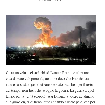
di
Pasquale D'Ascola
Dicono di Noi
Rassegna Stampa
Archivio
Autori
Generi
Case editrici
Partnership
Giallo Stresa
Premio Chiara
C’era un volta e ci sarà chissà Ivancic Bruno, e c’era una
città di mare e di porto alquanto, in dove che Ivancic iera
Tabù Festival 2014
nato e fussi stato per el ci sarebbe stato ‘ssai ben per il resto
A Tutto Volume
del tempo, non fussi che scoppiò la guerra. La guerra a quel
Salone di Torino
tempo per la verità scoppiò ‘ssai lontana, a volere ad almeno
Marketing
due gira-e-rigira di treno, tutto andando a liscio pelo, che poi