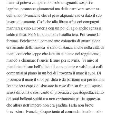
mare, si poteva campare non solo di sguardi, sospiri e
lagrime, promesse giuramenti ma della carnivora sostanza
dell’amor. Svanziche che el però alquante aveva dato il suo
lavoro di cantante. Così che alla libera usìta coi compagni
marinari ievino all’osteria con un po’ di agio anche senza il
soldo militar. Però la paura della batallia iera. Poi venne la
fortuna. Poicheché il comandante colonello di guarnigione
era amante della musica e stato di stanza anche nella città di
mare; comeche seppe che iera un cantante nel reggimento,
mandò a chiamare Ivancic Bruno per servirla. Si mise al
pianforte del suo bell’ufficio il comandante e volsù cusì colà
companial al piano in un bel di Provenza il mare il suol. Di
provenza il mare il suol per dirla è da baritono ma per fortuna
Ivancic iera capaz di sbassare la voše d’in su fin giù, squasi
sensa dificoltà e così cantò di provenza e questoquella, cantò
dei suoi bollenti spiriti ma non ovviamente patria oppressa
che allora nell’impero non era gradita. Farla non breve
brevissima, Ivancic piacque tanto al comandante colonnello