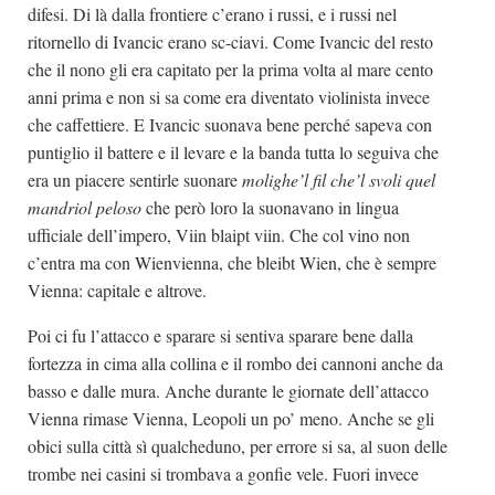
difesi. Di là dalla frontiere c’erano i russi, e i russi nel
ritornello di Ivancic erano sc-ciavi. Come Ivancic del resto
che il nono gli era capitato per la prima volta al mare cento
anni prima e non si sa come era diventato violinista invece
che caffettiere. E Ivancic suonava bene perché sapeva con
puntiglio il battere e il levare e la banda tutta lo seguiva che
era un piacere sentirle suonare
molighe’l fil che’l svoli quel
mandriol peloso
che però loro la suonavano in lingua
ufficiale dell’impero, Viin blaipt viin. Che col vino non
c’entra ma con Wienvienna, che bleibt Wien, che è sempre
Vienna: capitale e altrove.
Poi ci fu l’attacco e sparare si sentiva sparare bene dalla
fortezza in cima alla collina e il rombo dei cannoni anche da
basso e dalle mura. Anche durante le giornate dell’attacco
Vienna rimase Vienna, Leopoli un po’ meno. Anche se gli
obici sulla città sì qualcheduno, per errore si sa, al suon delle
trombe nei casini si trombava a gonfie vele. Fuori invece