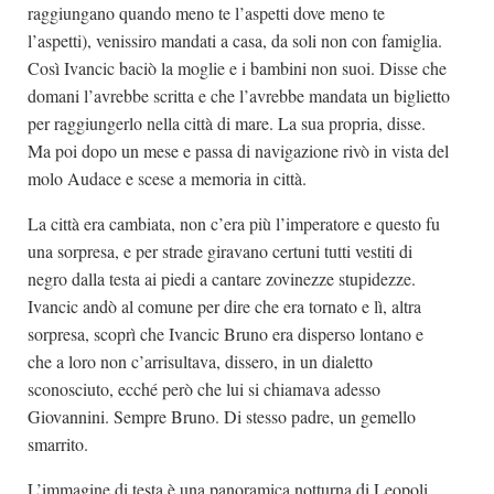
raggiungano quando meno te l’aspetti dove meno te
l’aspetti), venissiro mandati a casa, da soli non con famiglia.
Così Ivancic baciò la moglie e i bambini non suoi. Disse che
domani l’avrebbe scritta e che l’avrebbe mandata un biglietto
per raggiungerlo nella città di mare. La sua propria, disse.
Ma poi dopo un mese e passa di navigazione rivò in vista del
molo Audace e scese a memoria in città.
La città era cambiata, non c’era più l’imperatore e questo fu
una sorpresa, e per strade giravano certuni tutti vestiti di
negro dalla testa ai piedi a cantare zovinezze stupidezze.
Ivancic andò al comune per dire che era tornato e lì, altra
sorpresa, scoprì che Ivancic Bruno era disperso lontano e
che a loro non c’arrisultava, dissero, in un dialetto
sconosciuto, ecché però che lui si chiamava adesso
Giovannini. Sempre Bruno. Di stesso padre, un gemello
smarrito.
L’immagine di testa è una panoramica notturna di Leopoli