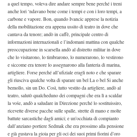
a quel tempo, voleva dire andare sempre bene perché i treni
anche lori ‘ndavano bene come i tempi e con i loro tempi, a
carbone e vapore. Bon, quando Ivancic apprese la notizia
della mobilitazione era appena ussito di teatro in dove che
cantava da tenore; andò in caffè, principale centro di
informazioni internazionali e l’indomani mattina con qualche
preoccupazione in scarsella andò al distretto militar in dove
che lo visitarono, lo timbrarono, lo numerarono, lo vestirono
e siccome era tenore lo assegnarono alla fanteria di marina,
artigliere. Forse perché all’ufiziale eragli noto e che sparare
gli riusciva qualche volta di sparare un bel La o bel Si anche
bemollo, sin un Do. Così, tutto vestito da artigliere, andò al
teatro, salutò qualcheduno dei compagni che era lì a scaldar
la voše, andò a saludare in Direzione perché lo sostituissiro,
ricevette diverse pacche sulle spalle, strette di mano e molte
battute sarcastiche dagli amici; e un’occhiata di compianto
dall’anziano portiere Sedmak che era prossimo alla pensione
e già gustava la gioia per gli oci dei suoi primi fiorini d’oro