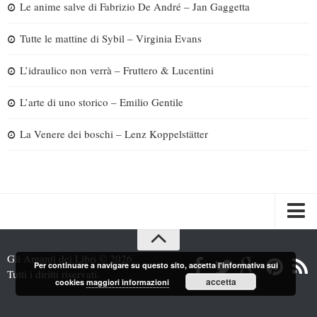
Le anime salve di Fabrizio De André – Jan Gaggetta
Tutte le mattine di Sybil – Virginia Evans
L’idraulico non verrà – Fruttero & Lucentini
L’arte di uno storico – Emilio Gentile
La Venere dei boschi – Lenz Koppelstätter
Spazi
Gli Amanti dei Libri © 2026.
Per continuare a navigare su questo sito, accetta l'informativa sui
Recensioni
Tutti i diritti riservati.
accetta
cookies
maggiori informazioni
Interviste & Incontri