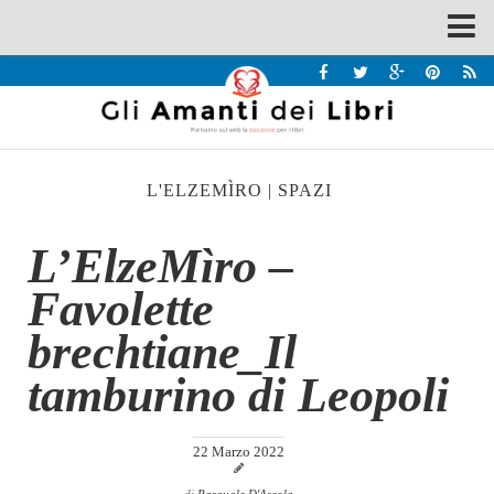
Spazi
Recensioni
Interviste & Incontri
L'ELZEMÌRO
|
SPAZI
Bandi
Home
L’ElzeMìro –
Chi siamo
Favolette
Contatti
brechtiane_Il
Eventi
tamburino di Leopoli
Home
Contatti
22 Marzo 2022
Chi siamo