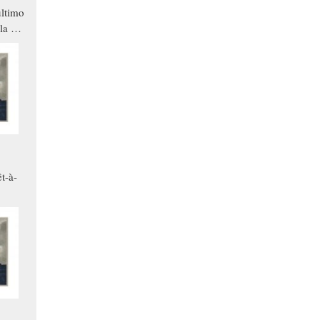
ltimo
la a
che in
ono
t-à-
.