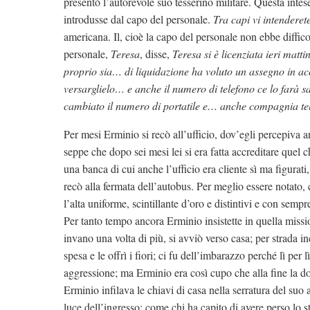
presentò l’autorevole suo tesserino militare. Questa intese
introdusse dal capo del personale.
Tra capi vi intenderet
americana. Il, cioè la capo del personale non ebbe difficolt
personale,
Teresa
, disse,
Teresa si è licenziata ieri mat
proprio sia… di liquidazione ha voluto un assegno in ac
versarglielo… e anche il numero di telefono ce lo farà s
cambiato il numero di portatile e… anche compagnia te
Per mesi Erminio si recò all’ufficio, dov’egli percepiva a
seppe che dopo sei mesi lei si era fatta accreditare quel 
una banca di cui anche l’ufficio era cliente sì ma figurat
recò alla fermata dell’autobus. Per meglio essere notato,
l’alta uniforme, scintillante d’oro e distintivi e con semp
Per tanto tempo ancora Erminio insistette in quella missi
invano una volta di più, si avviò verso casa; per strada 
spesa e le offrì i fiori; ci fu dell’imbarazzo perché lì per l
aggressione; ma Erminio era così cupo che alla fine la 
Erminio infilava le chiavi di casa nella serratura del su
luce dell’ingresso; come chi ha capito di avere perso lo 