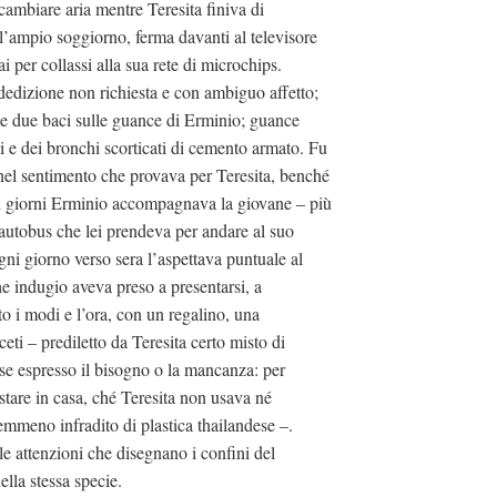
 cambiare aria mentre Teresita finiva di
’ampio soggiorno, ferma davanti al televisore
 per collassi alla sua rete di microchips.
a dedizione non richiesta e con ambiguo affetto;
e due baci sulle guance di Erminio; guance
vi e dei bronchi scorticati di cemento armato. Fu
nel sentimento che provava per Teresita, benché
ti i giorni Erminio accompagnava la giovane – più
l’autobus che lei prendeva per andare al suo
gni giorno verso sera l’aspettava puntuale al
e indugio aveva preso a presentarsi, a
to i modi e l’ora, con un regalino, una
ti – prediletto da Teresita certo misto di
se espresso il bisogno o la mancanza: per
stare in casa, ché Teresita non usava né
nemmeno infradito di plastica thailandese –.
 attenzioni che disegnano i confini del
lla stessa specie.