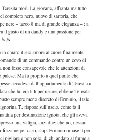
Teresita morì. La giovane, affranta ma tutto
el completo nero, nuovo di sartoria, che
rpe nere – tacco 8 ma di grande eleganza – ; a
va il gusto di un dandy e una passione per
 lo fa
.
in chiaro il suo amore al cuore finalmente
al comando di un commando contro un covo di
ta non fosse consapevole che le attenzioni di
to palese. Ma fu proprio a quel punto che
pesso accadeva dall’appartamento di Teresita a
to che lui era lì lì per uscire, ebbene Teresita
usto sempre meno discreto di Erminio, il tale
gnorina T., rispose sull’uscio, come fa il
mattina per destinazione ignota; che gli aveva
appresso una valigia, anzi due; che no, nessun
 forza né per caso; stop. Erminio rimase lì per
i pigliare e non solo, di chi andato al fiume a