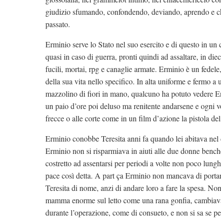
giudizio sfumando, confondendo, deviando, aprendo e ch
passato.
Erminio serve lo Stato nel suo esercito e di questo in un 
quasi in caso di guerra, pronti quindi ad assaltare, in dieci
fucili, mortai, rpg e canaglie armate. Erminio è un fedele,
della sua vita nello specifico. In alta uniforme e fermo a
mazzolino di fiori in mano, qualcuno ha potuto vedere Erm
un paio d’ore poi deluso ma renitente andarsene e ogni vo
frecce o alle corte come in un film d’azione la pistola de
Erminio conobbe Teresita anni fa quando lei abitava n
Erminio non si risparmiava in aiuti alle due donne bench
costretto ad assentarsi per periodi a volte non poco lungh
pace così detta. A part ça Erminio non mancava di portar
Teresita di nome, anzi di andare loro a fare la spesa. Non
mamma enorme sul letto come una rana gonfia, cambiava 
durante l’operazione, come di consueto, e non si sa se pe