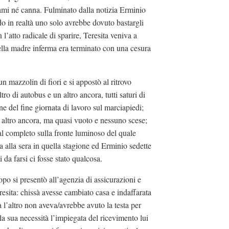
 ami né canna. Fulminato dalla notizia Erminio
o in realtà uno solo avrebbe dovuto bastargli
 l’atto radicale di sparire, Teresita veniva a
 della madre inferma era terminato con una cesura
un mazzolin di fiori e si appostò al ritrovo
ro di autobus e un altro ancora, tutti saturi di
ine del fine giornata di lavoro sul marciapiedi;
n altro ancora, ma quasi vuoto e nessuno scese;
l completo sulla fronte luminoso del quale
a alla sera in quella stagione ed Erminio sedette
i da farsi ci fosse stato qualcosa.
po si presentò all’agenzia di assicurazioni e
esita: chissà avesse cambiato casa e indaffarata
a l’altro non aveva/avrebbe avuto la testa per
la sua necessità l’impiegata del ricevimento lui