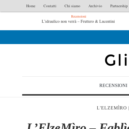
Home
Contatti
Chi siamo
Archivio
Partnership
Recensioni
L’idraulico non verrà – Fruttero & Lucentini
Le anime salve di Fabrizio De André – Jan Gaggetta
RECENSIONI
L'ELZEMÌRO
L’ElzeMìro – Fablì