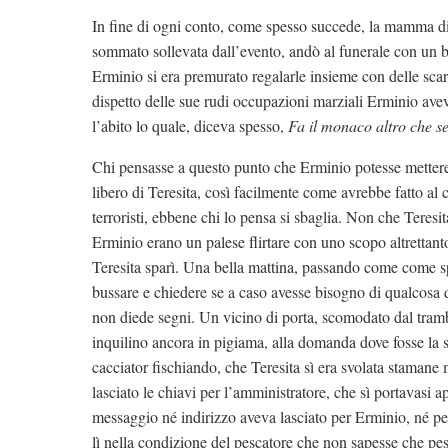
In fine di ogni conto, come spesso succede, la mamma di 
sommato sollevata dall’evento, andò al funerale con un b
Erminio si era premurato regalarle insieme con delle sca
dispetto delle sue rudi occupazioni marziali Erminio ave
l’abito lo quale, diceva spesso,
Fa il monaco altro che se
Chi pensasse a questo punto che Erminio potesse mettere 
libero di Teresita, così facilmente come avrebbe fatto 
terroristi, ebbene chi lo pensa si sbaglia. Non che Teresi
Erminio erano un palese flirtare con uno scopo altrettan
Teresita sparì. Una bella mattina, passando come come s
bussare e chiedere se a caso avesse bisogno di qualcosa da
non diede segni. Un vicino di porta, scomodato dal tramb
inquilino ancora in pigiama, alla domanda dove fosse la si
cacciator fischiando, che Teresita sì era svolata stamane 
lasciato le chiavi per l’amministratore, che sì portavasi 
messaggio né indirizzo aveva lasciato per Erminio, né per
lì nella condizione del pescatore che non sapesse che pesc