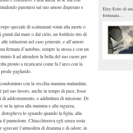
iudendo parentesi sul suo amore disperato e
Elzy-Esito di un
fortunata
combinazione
corpo speciale di scalmanati votati alla morte o
 giunti dal mare o dal cielo, un fortilizio irto di
 alle istituzioni nel caso generale, e all’amore
 una fermata d’autobus, sempre la stessa e con un
inio lì ad attendere la bella del suo cuore per
lta pronto a ricaricarsi come fa l’arco con la
l prode gagliardo.
el condominio con la vecchia mamma malandata.
é pel suo lavoro, anche in tempo di pace, fosse
i di addestramento, o addirittura di missione. Di
e su la spesa alla mamma e alla ragazza,
 distoglieva lo sguardo quando la figlia, alla
il pannolone. Chiacchierava egli senza sosta
r sgravare l’atmosfera di dramma e di odore; in