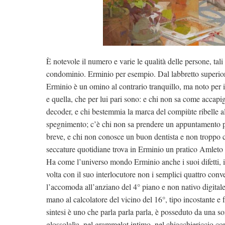
È notevole il numero e varie le qualità delle persone, ta
condominio. Erminio per esempio. Dal labbretto superiore
Erminio è un omino al contrario tranquillo, ma noto per 
e quella, che per lui pari sono: e chi non sa come accapigli
decoder, e chi bestemmia la marca del compiùte ribelle al
spegnimento; c’è chi non sa prendere un appuntamento pe
breve, e chi non conosce un buon dentista e non troppo ca
seccature quotidiane trova in Erminio un pratico Amleto e 
Ha come l’universo mondo Erminio anche i suoi difetti, il 
volta con il suo interlocutore non i semplici quattro conv
l’accomoda all’anziano del 4° piano e non nativo digitale
mano al calcolatore del vicino del 16°, tipo incostante 
sintesi è uno che parla parla parla, è posseduto da una so
glossolalìa, nel grammelot intimo, nel chiacchiericcio c