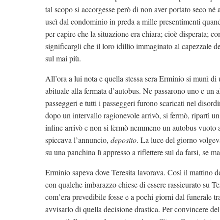
tal scopo si accorgesse però di non aver portato seco né
uscì dal condominio in preda a mille presentimenti quand
per capire che la situazione era chiara; cioè disperata; con
significargli che il loro idillio immaginato al capezzale
sul mai più.
All’ora a lui nota e quella stessa sera Erminio si munì di 
abituale alla fermata d’autobus. Ne passarono uno e un alt
passeggeri e tutti i passeggeri furono scaricati nel disord
dopo un intervallo ragionevole arrivò, si fermò, ripartì u
infine arrivò e non si fermò nemmeno un autobus vuoto a
spiccava l’annuncio,
deposito
. La luce del giorno volgev
su una panchina lì appresso a riflettere sul da farsi, se ma
Erminio sapeva dove Teresita lavorava. Così il mattino do
con qualche imbarazzo chiese di essere rassicurato su Ter
com’era prevedibile fosse e a pochi giorni dal funerale tr
avvisarlo di quella decisione drastica. Per convincere del