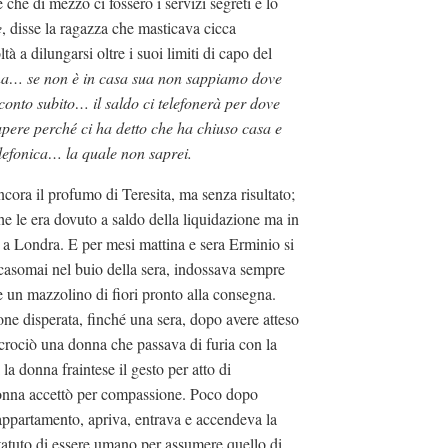
 che di mezzo ci fossero i servizi segreti e lo
e
, disse la ragazza che masticava cicca
à a dilungarsi oltre i suoi limiti di capo del
tina… se non è in casa sua non sappiamo dove
conto subito… il saldo ci telefonerà per dove
apere perché ci ha detto che ha chiuso casa e
lefonica… la quale non saprei.
ncora il profumo di Teresita, ma senza risultato;
che le era dovuto a saldo della liquidazione ma in
i, a Londra. E per mesi mattina e sera Erminio si
 casomai nel buio della sera, indossava sempre
re un mazzolino di fiori pronto alla consegna.
one disperata, finché una sera, dopo avere atteso
incrociò una donna che passava di furia con la
ì la donna fraintese il gesto per atto di
donna accettò per compassione. Poco dopo
o appartamento, apriva, entrava e accendeva la
statuto di essere umano per assumere quello di