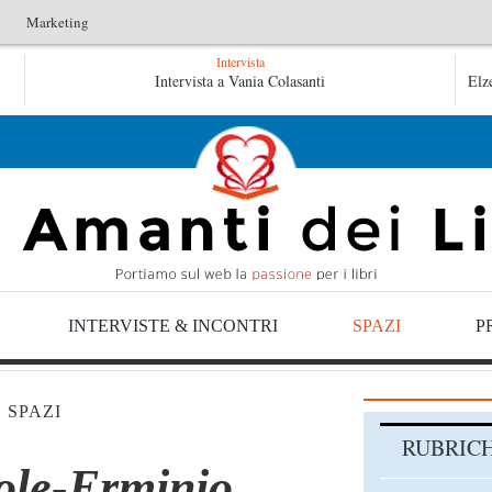
Marketing
Intervista
Le anime salve di Fabrizio De André – Jan Gaggetta
Intervista a Vania Colasanti
Elz
Tutte le mattine di Sybil – Virginia Evans
INTERVISTE & INCONTRI
SPAZI
P
|
SPAZI
RUBRIC
ole-Erminio