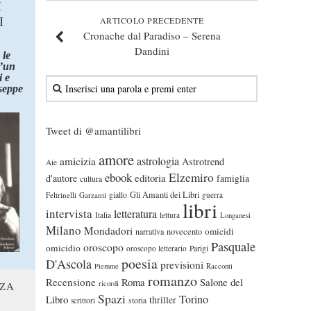
I
I
ARTICOLO PRECEDENTE
Cronache dal Paradiso – Serena
Dandini
 le
d’un
 e
seppe
Tweet di @amantilibri
amore
astrologia
amicizia
Astrotrend
Aie
ebook
Elzemiro
editoria
d'autore
famiglia
cultura
Gli Amanti dei Libri
Feltrinelli
Garzanti
giallo
guerra
libri
intervista
letteratura
Italia
lettura
Longanesi
Milano
Mondadori
omicidi
narrativa
novecento
Pasquale
oroscopo
omicidio
oroscopo letterario
Parigi
poesia
D'Ascola
previsioni
Piemme
Racconti
romanzo
Recensione
Roma
Salone del
ricordi
NZA
Spazi
Torino
Libro
thriller
scrittori
storia