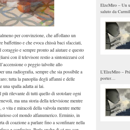
ElzeMìro – Un u
saluto da Carmil
tutti gli uomini 
qualche modo s
donne
li almeno per convinzione, che affollano un
 baffettino e che evoca chissà baci sfacciati,
il coraggio e sempre pronto ad aiutare e questo
arsi con il televisore restio a sintonizzarsi col
l’accensione o peggio talvolte allo
r una radiografia, sempre che sia possibile a
L’ElzeMìro – Prê
porter
ro; tutta la panoplia degli affanni e delle
autunno/inverno
una spalla adatta ai lai.
più rilevante di tutti quello di srotolare ogni
enevoli, ma una storia della televisione mentre
, o vita e miracoli della valvola mentre mette
e furioso col mondo alfanumerico. Erminio, in
rta di coazione a parlare fino a sconfinare nella
onfuso e confusivo. Parla anche di sé ma con