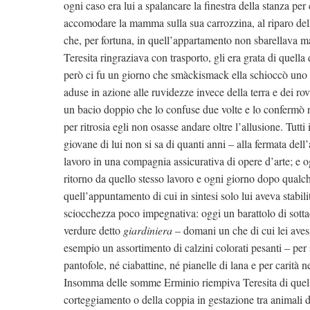
ogni caso era lui a spalancare la finestra della stanza per
accomodare la mamma sulla sua carrozzina, al riparo dell
che, per fortuna, in quell’appartamento non sbarellava mai
Teresita ringraziava con trasporto, gli era grata di quell
però ci fu un giorno che smàckismack ella schioccò uno 
aduse in azione alle ruvidezze invece della terra e dei ro
un bacio doppio che lo confuse due volte e lo confermò 
per ritrosia egli non osasse andare oltre l’allusione. Tut
giovane di lui non si sa di quanti anni – alla fermata del
lavoro in una compagnia assicurativa di opere d’arte; e o
ritorno da quello stesso lavoro e ogni giorno dopo qualch
quell’appuntamento di cui in sintesi solo lui aveva stabili
sciocchezza poco impegnativa: oggi un barattolo di sottace
verdure detto
giardiniera
– domani un che di cui lei aves
esempio un assortimento di calzini colorati pesanti – per 
pantofole, né ciabattine, né pianelle di lana e per carità 
Insomma delle somme Erminio riempiva Teresita di quelle
corteggiamento o della coppia in gestazione tra animali de