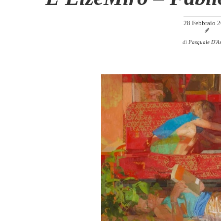
28 Febbraio 
di
Pasquale D'A