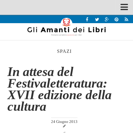
Spazi
Recensioni
Interviste & Incontri
SPAZI
Bandi
Home
In attesa del
Chi siamo
Festivaletteratura:
Contatti
XVII edizione della
Eventi
cultura
Home
Contatti
24 Giugno 2013
Chi siamo