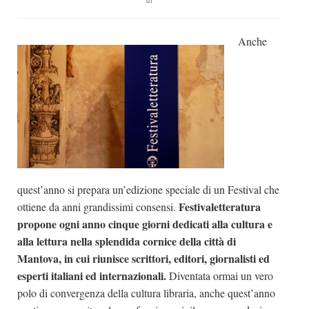
di
Dicono di Noi
Anche
Rassegna Stampa
Archivio
Autori
Generi
Case editrici
Partnership
Giallo Stresa
quest’anno si prepara un’edizione speciale di un Festival che
Festivaletteratura
ottiene da anni grandissimi consensi.
Premio Chiara
propone ogni anno cinque giorni dedicati alla cultura e
Tabù Festival 2014
alla lettura nella splendida cornice della città di
A Tutto Volume
Mantova, in cui riunisce scrittori, editori, giornalisti ed
esperti italiani ed internazionali.
Diventata ormai un vero
Salone di Torino
polo di convergenza della cultura libraria, anche quest’anno
Marketing