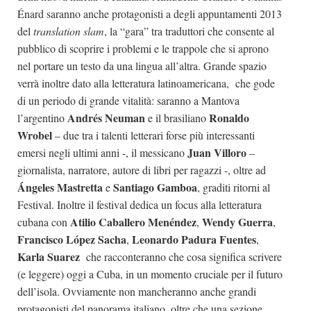
Énard saranno anche protagonisti a degli appuntamenti 2013
del
translation slam
, la “gara” tra traduttori che consente al
pubblico di scoprire i problemi e le trappole che si aprono
nel portare un testo da una lingua all’altra. Grande spazio
verrà inoltre dato alla letteratura latinoamericana, che gode
di un periodo di grande vitalità: saranno a Mantova
Andrés Neuman
Ronaldo
l’argentino
e il brasiliano
Wrobel
– due tra i talenti letterari forse più interessanti
Juan Villoro
emersi negli ultimi anni -, il messicano
–
giornalista, narratore, autore di libri per ragazzi -, oltre ad
Ángeles Mastretta
Santiago Gamboa
e
, graditi ritorni al
Festival. Inoltre il festival dedica un focus alla letteratura
Atilio Caballero Menéndez
Wendy Guerra
cubana con
,
,
Francisco López Sacha
Leonardo Padura Fuentes
,
,
Karla Suarez
che racconteranno che cosa significa scrivere
(e leggere) oggi a Cuba, in un momento cruciale per il futuro
dell’isola. Ovviamente non mancheranno anche grandi
protagonisti del panorama italiano, oltre che una sezione