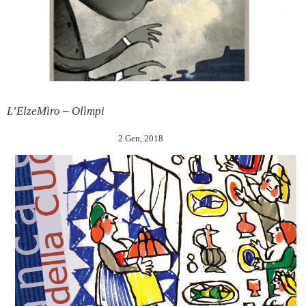
L’ElzeMìro – Olìmpi
2 Gen, 2018