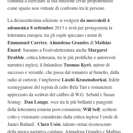
continua a esercitare la sua funzione civile proponendosi
come spazio non virtuale di confronto tra le persone.
da mercoledì 4
La diciassettesima edizione si svolgerà
adomenica 8 settembre
2013 e avrà per protagonista la
letteratura europea: tra gli ospiti spiccano i nomi di
Emmanuel Carrère
Almudena Grandes
Mathias
,
di
Énard
Margaret
. Saranno a Festivaletteratura anche
Drabble
, critica letteraria, tra le più prolifiche e autorevoli
Tuomas Kyrö
narratrici inglesi; il finlandese
, autore di
successo e versatile, che passa dal romanzo al fumetto, dalla
László Krasznahorkai
radio al cartoon; l’ungherese
, fedele
sceneggiatore del regista di culto Béla Tarr e romanziere
apprezzato da scrittori del calibro di W.G. Sebald e Susan
Dan Lungu
Sontag;
, voce tra le più brillanti e pungenti
Will Self
della letteratura romena post-comunista;
, scrittore
colto e visionario considerato dalla critica inglese l’erede di
Clara Usón
James Ballard;
, talento ormai riconosciuto
della nuova narrativa catalana. Almudena Grandes e Mathias