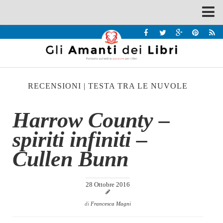
Spazi
Recensioni
Interviste & Incontri
RECENSIONI
|
TESTA TRA LE NUVOLE
Bandi
Home
Harrow County –
Chi siamo
spiriti infiniti –
Contatti
Cullen Bunn
Eventi
Home
28 Ottobre 2016
Contatti
di
Francesca Magni
Chi siamo