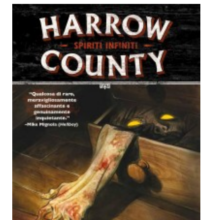
Dicono di Noi
Rassegna Stampa
Archivio
Autori
Generi
Case editrici
Partnership
Giallo Stresa
Premio Chiara
Tabù Festival 2014
A Tutto Volume
Salone di Torino
Marketing