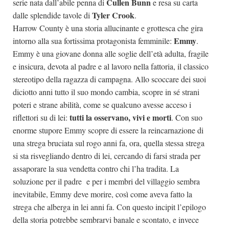
Cullen Bunn
serie nata dall’abile penna di
e resa su carta
Tyler Crook
dalle splendide tavole di
.
Harrow County è una storia allucinante e grottesca che gira
Emmy
intorno alla sua fortissima protagonista femminile:
.
Emmy è una giovane donna alle soglie dell’età adulta, fragile
e insicura, devota al padre e al lavoro nella fattoria, il classico
stereotipo della ragazza di campagna. Allo scoccare dei suoi
diciotto anni tutto il suo mondo cambia, scopre in sé strani
poteri e strane abilità, come se qualcuno avesse acceso i
tutti la osservano, vivi e morti
riflettori su di lei:
. Con suo
enorme stupore Emmy scopre di essere la reincarnazione di
una strega bruciata sul rogo anni fa, ora, quella stessa strega
si sta risvegliando dentro di lei, cercando di farsi strada per
assaporare la sua vendetta contro chi l’ha tradita. La
soluzione per il padre e per i membri del villaggio sembra
inevitabile, Emmy deve morire, così come aveva fatto la
strega che alberga in lei anni fa. Con questo incipit l’epilogo
della storia potrebbe sembrarvi banale e scontato, e invece