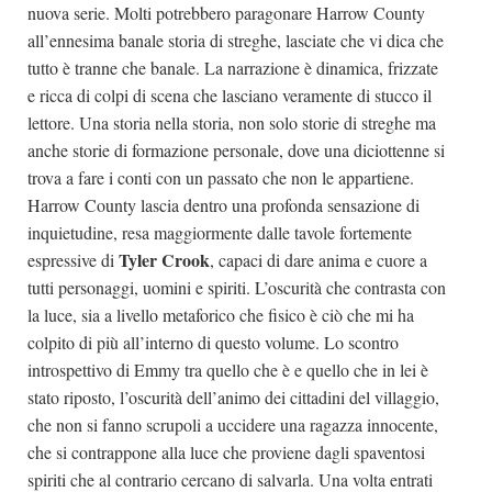
nuova serie. Molti potrebbero paragonare Harrow County
all’ennesima banale storia di streghe, lasciate che vi dica che
tutto è tranne che banale. La narrazione è dinamica, frizzate
e ricca di colpi di scena che lasciano veramente di stucco il
lettore. Una storia nella storia, non solo storie di streghe ma
anche storie di formazione personale, dove una diciottenne si
trova a fare i conti con un passato che non le appartiene.
Harrow County lascia dentro una profonda sensazione di
inquietudine, resa maggiormente dalle tavole fortemente
Tyler Crook
espressive di
, capaci di dare anima e cuore a
tutti personaggi, uomini e spiriti. L’oscurità che contrasta con
la luce, sia a livello metaforico che fisico è ciò che mi ha
colpito di più all’interno di questo volume. Lo scontro
introspettivo di Emmy tra quello che è e quello che in lei è
stato riposto, l’oscurità dell’animo dei cittadini del villaggio,
che non si fanno scrupoli a uccidere una ragazza innocente,
che si contrappone alla luce che proviene dagli spaventosi
spiriti che al contrario cercano di salvarla. Una volta entrati