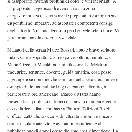
si assaporano invitanti profumi di dolci, e vini inebrianti. A
tal proposito suggerisco di avvicinarsi alla zona
enogastronomica o estremamente preparati, o estremamente
disponibili ad imparare, ad ascoltare i competenti consigli
degli addetti. Non andateci solo perché avete sete o fame. Vi
perdereste una dimensione essenziale.
Mattatori della serata Marco Rossari, noto e bravo scrittore
milanese, ma soprattutto a mio parere ottimo narratore, e
Marta Ciccolari Micaldi nota ai più come La McMusa,
traduttrice, scrittrice, docente, guida turistica, cosa posso
aggiungere se non dire che con noi quella sera c’era un vero
esempio di donna multitasking nel campo letterario, in
particolare Nord-americano. Marco e Marta hanno
presentato al pubblico in libreria, la novità di un’emergente
casa editrice italiana con base a Firenze, Edizioni Black
Coffee, realtà che si occupa di letteratura nord americana
con particolare attenzione agli autori esordienti e alla
pubblicazione di grandi opere diciamo così, dimenticate. La