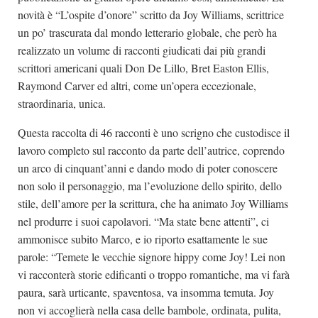
novità è “L’ospite d’onore” scritto da Joy Williams, scrittrice
un po’ trascurata dal mondo letterario globale, che però ha
realizzato un volume di racconti giudicati dai più grandi
scrittori americani quali Don De Lillo, Bret Easton Ellis,
Raymond Carver ed altri, come un’opera eccezionale,
straordinaria, unica.
Questa raccolta di 46 racconti è uno scrigno che custodisce il
lavoro completo sul racconto da parte dell’autrice, coprendo
un arco di cinquant’anni e dando modo di poter conoscere
non solo il personaggio, ma l’evoluzione dello spirito, dello
stile, dell’amore per la scrittura, che ha animato Joy Williams
nel produrre i suoi capolavori. “Ma state bene attenti”, ci
ammonisce subito Marco, e io riporto esattamente le sue
parole: “Temete le vecchie signore hippy come Joy! Lei non
vi racconterà storie edificanti o troppo romantiche, ma vi farà
paura, sarà urticante, spaventosa, va insomma temuta. Joy
non vi accoglierà nella casa delle bambole, ordinata, pulita,