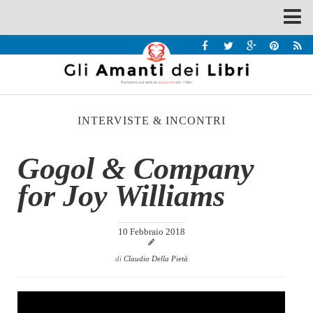
Spazi
Recensioni
Interviste & Incontri
INTERVISTE & INCONTRI
Bandi
Home
Gogol & Company
Chi siamo
for Joy Williams
Contatti
Eventi
10 Febbraio 2018
Home
di
Claudio Della Pietà
Contatti
Chi siamo