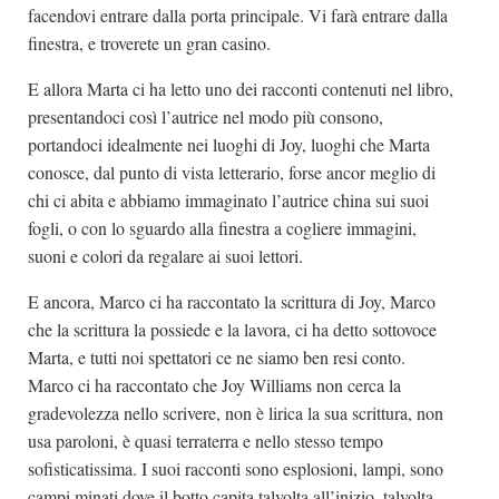
facendovi entrare dalla porta principale. Vi farà entrare dalla
finestra, e troverete un gran casino.
E allora Marta ci ha letto uno dei racconti contenuti nel libro,
presentandoci così l’autrice nel modo più consono,
portandoci idealmente nei luoghi di Joy, luoghi che Marta
conosce, dal punto di vista letterario, forse ancor meglio di
chi ci abita e abbiamo immaginato l’autrice china sui suoi
fogli, o con lo sguardo alla finestra a cogliere immagini,
suoni e colori da regalare ai suoi lettori.
E ancora, Marco ci ha raccontato la scrittura di Joy, Marco
che la scrittura la possiede e la lavora, ci ha detto sottovoce
Marta, e tutti noi spettatori ce ne siamo ben resi conto.
Marco ci ha raccontato che Joy Williams non cerca la
gradevolezza nello scrivere, non è lirica la sua scrittura, non
usa paroloni, è quasi terraterra e nello stesso tempo
sofisticatissima. I suoi racconti sono esplosioni, lampi, sono
campi minati dove il botto capita talvolta all’inizio, talvolta