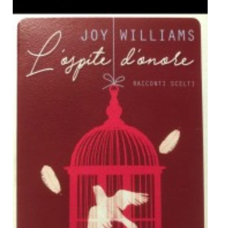
Dicono di Noi
Rassegna Stampa
Archivio
Autori
Generi
Case editrici
Partnership
Giallo Stresa
Premio Chiara
Tabù Festival 2014
A Tutto Volume
Salone di Torino
Marketing