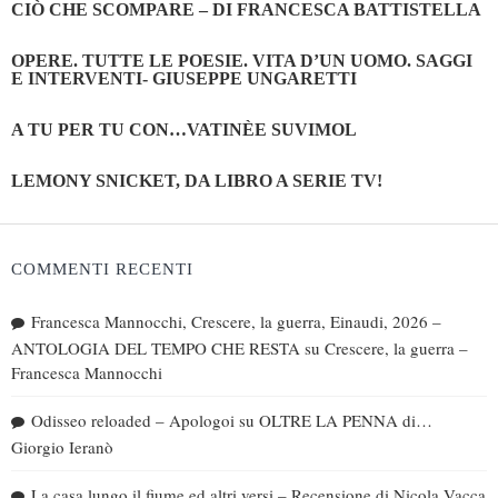
CIÒ CHE SCOMPARE – DI FRANCESCA BATTISTELLA
OPERE. TUTTE LE POESIE. VITA D’UN UOMO. SAGGI
E INTERVENTI- GIUSEPPE UNGARETTI
A TU PER TU CON…VATINÈE SUVIMOL
LEMONY SNICKET, DA LIBRO A SERIE TV!
COMMENTI RECENTI
Francesca Mannocchi, Crescere, la guerra, Einaudi, 2026 –
ANTOLOGIA DEL TEMPO CHE RESTA
su
Crescere, la guerra –
Francesca Mannocchi
Odisseo reloaded – Apologoi
su
OLTRE LA PENNA di…
Giorgio Ieranò
La casa lungo il fiume ed altri versi – Recensione di Nicola Vacca