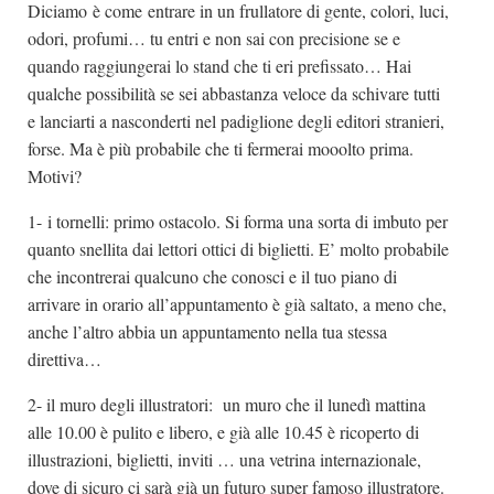
Diciamo è come entrare in un frullatore di gente, colori, luci,
odori, profumi… tu entri e non sai con precisione se e
quando raggiungerai lo stand che ti eri prefissato… Hai
qualche possibilità se sei abbastanza veloce da schivare tutti
e lanciarti a nasconderti nel padiglione degli editori stranieri,
forse. Ma è più probabile che ti fermerai mooolto prima.
Motivi?
1- i tornelli: primo ostacolo. Si forma una sorta di imbuto per
quanto snellita dai lettori ottici di biglietti. E’ molto probabile
che incontrerai qualcuno che conosci e il tuo piano di
arrivare in orario all’appuntamento è già saltato, a meno che,
anche l’altro abbia un appuntamento nella tua stessa
direttiva…
2- il muro degli illustratori: un muro che il lunedì mattina
alle 10.00 è pulito e libero, e già alle 10.45 è ricoperto di
illustrazioni, biglietti, inviti … una vetrina internazionale,
dove di sicuro ci sarà già un futuro super famoso illustratore.