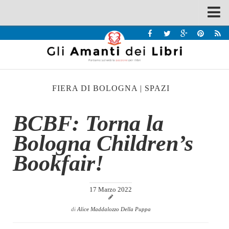
Spazi
Recensioni
Interviste & Incontri
FIERA DI BOLOGNA
|
SPAZI
Bandi
Home
BCBF: Torna la
Chi siamo
Bologna Children’s
Contatti
Bookfair!
Eventi
Home
17 Marzo 2022
Contatti
di
Alice Maddalozzo Della Puppa
Chi siamo