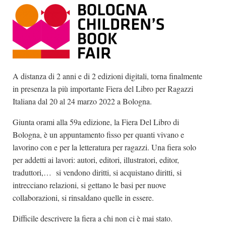
Dicono di Noi
Rassegna Stampa
Archivio
Autori
A distanza di 2 anni e di 2 edizioni digitali, torna finalmente
Generi
in presenza la più importante Fiera del Libro per Ragazzi
Case editrici
Italiana dal 20 al 24 marzo 2022 a Bologna.
Partnership
Giunta orami alla 59a edizione, la Fiera Del Libro di
Bologna, è un appuntamento fisso per quanti vivano e
Giallo Stresa
lavorino con e per la letteratura per ragazzi. Una fiera solo
Premio Chiara
per addetti ai lavori: autori, editori, illustratori, editor,
Tabù Festival 2014
traduttori,… si vendono diritti, si acquistano diritti, si
intrecciano relazioni, si gettano le basi per nuove
A Tutto Volume
collaborazioni, si rinsaldano quelle in essere.
Salone di Torino
Difficile descrivere la fiera a chi non ci è mai stato.
Marketing