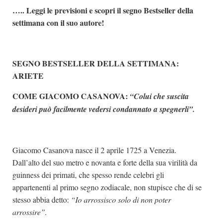
….. Leggi le previsioni e scopri il segno Bestseller della
Dicono di Noi
settimana con il suo autore!
Rassegna Stampa
Archivio
SEGNO BESTSELLER DELLA SETTIMANA:
Autori
ARIETE
Generi
COME GIACOMO CASANOVA:
“Colui che suscita
Case editrici
desideri può facilmente vedersi condannato a spegnerli”.
Partnership
Giallo Stresa
Giacomo Casanova nasce il 2 aprile 1725 a Venezia.
Premio Chiara
Dall’alto del suo metro e novanta e forte della sua virilità da
Tabù Festival 2014
guinness dei primati, che spesso rende celebri gli
A Tutto Volume
appartenenti al primo segno zodiacale, non stupisce che di se
Salone di Torino
stesso abbia detto:
“Io arrossisco solo di non poter
arrossire”.
Marketing