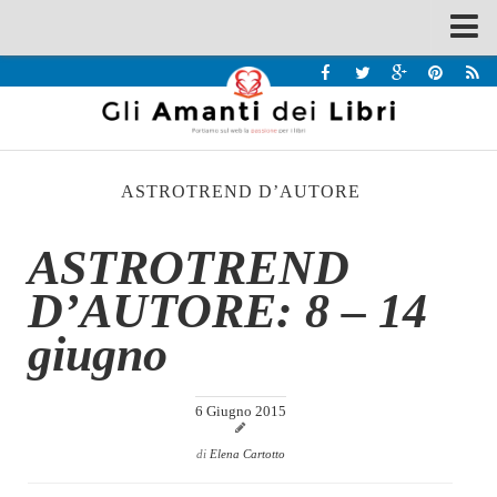
Spazi
Recensioni
Interviste & Incontri
ASTROTREND D’AUTORE
Bandi
Home
ASTROTREND
Chi siamo
D’AUTORE: 8 – 14
Contatti
giugno
Eventi
Home
6 Giugno 2015
Contatti
di
Elena Cartotto
Chi siamo