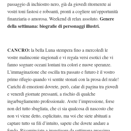
passaggio di inchiostro nero, già da giovedì ritornerete ai
vostri toni fastosi e roboanti, pronti a cogliere un’opportunità
Genere
finanziaria o amorosa. Weekend di relax assoluto.
della settimana: biografie di personaggi illustri.
CANCRO:
la bella Luna stempera fino a mercoledì le
vostre malinconie stagionali e vi regala versi esotici che vi
fanno sognare oceani lontani tra colori e nuove speranze.
L’immaginazione che oscilla tra passato e futuro è il vostro
primo rifugio quando vi sentite stonati con la prosa del reale!
Carichi di emozioni dovrete, però, calar di pagina tra giovedì
e venerdì giornate pressanti, a rischio di qualche
ingarbugliamento professionale. Avete l’impressione, forse
non del tutto sbagliata, che ci sia qualcosa di nascosto che
non vi viene detto, esplicitato, ma voi che siete abituati a
captare tutto su fili d’intuito, sapete che dovete andare a
fondo. Ricominciate a investigare da settimana prossima,