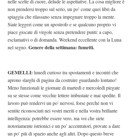
nelle scelte di cuore, delude le aspettative. La cosa migliore è
non prendersi troppo sul serio, un po’ come quei libri da
spiaggia che rilassano senza impegnare troppo la mente.
Siate leggeri come un apostrofo e se qualcuno proprio vi
piace giocate di virgole senza pretendere punti: a capo,
esclamativi o di domanda. Weekend eccellente con la Luna
Genere della settimana: fumetti.
nel segno.
GEMELLI:
lunedì curioso tra spostamenti e incontri che
aprono slarghi di pagina da costruire guardando lontano!
Meno funzionali le giornate di martedì e mercoledì piegate
su se stesse come vecchie lettere imbustate e mai spedite. Il
lavoro può rendervi un po’ nervosi, forse perché non vi
sentite riconosciuti nei vostri meriti e nella vostra brillante
intelligenza: potrebbe essere vero, ma voi che siete
notoriamente istrionici e un po’ accentratori, provate a dare
un po’ più di spazio anche agli altri. Dopo questo breve