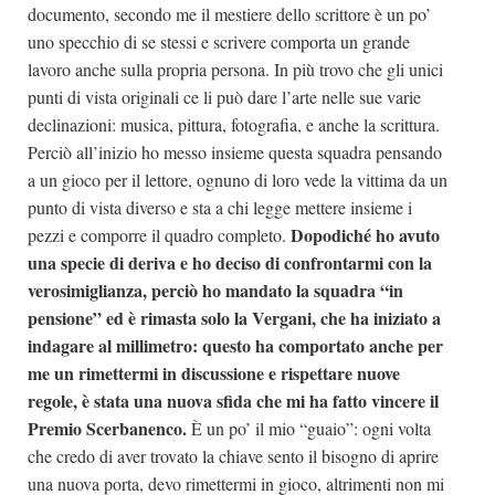
documento, secondo me il mestiere dello scrittore è un po’
uno specchio di se stessi e scrivere comporta un grande
lavoro anche sulla propria persona. In più trovo che gli unici
punti di vista originali ce li può dare l’arte nelle sue varie
declinazioni: musica, pittura, fotografia, e anche la scrittura.
Perciò all’inizio ho messo insieme questa squadra pensando
a un gioco per il lettore, ognuno di loro vede la vittima da un
punto di vista diverso e sta a chi legge mettere insieme i
Dopodiché ho avuto
pezzi e comporre il quadro completo.
una specie di deriva e ho deciso di confrontarmi con la
verosimiglianza, perciò ho mandato la squadra “in
pensione” ed è rimasta solo la Vergani, che ha iniziato a
indagare al millimetro: questo ha comportato anche per
me un rimettermi in discussione e rispettare nuove
regole, è stata una nuova sfida che mi ha fatto vincere il
Premio Scerbanenco.
È un po’ il mio “guaio”: ogni volta
che credo di aver trovato la chiave sento il bisogno di aprire
una nuova porta, devo rimettermi in gioco, altrimenti non mi