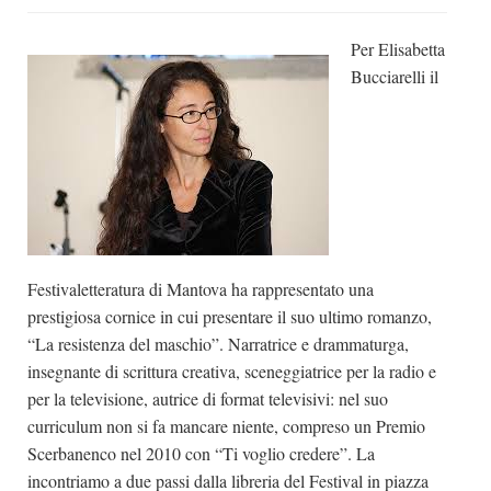
Dicono di Noi
Per Elisabetta
Rassegna Stampa
Bucciarelli il
Archivio
Autori
Generi
Case editrici
Partnership
Festivaletteratura di Mantova ha rappresentato una
Giallo Stresa
prestigiosa cornice in cui presentare il suo ultimo romanzo,
Premio Chiara
“La resistenza del maschio”. Narratrice e drammaturga,
Tabù Festival 2014
insegnante di scrittura creativa, sceneggiatrice per la radio e
per la televisione, autrice di format televisivi: nel suo
A Tutto Volume
curriculum non si fa mancare niente, compreso un Premio
Salone di Torino
Scerbanenco nel 2010 con “Ti voglio credere”. La
Marketing
incontriamo a due passi dalla libreria del Festival in piazza