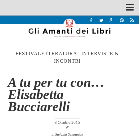
Spazi
Recensioni
Interviste & Incontri
FESTIVALETTERATURA
|
INTERVISTE &
Bandi
INCONTRI
Home
A tu per tu con…
Chi siamo
Elisabetta
Contatti
Eventi
Bucciarelli
Home
8 Ottobre 2015
Contatti
di
Stefania Scianatico
Chi siamo