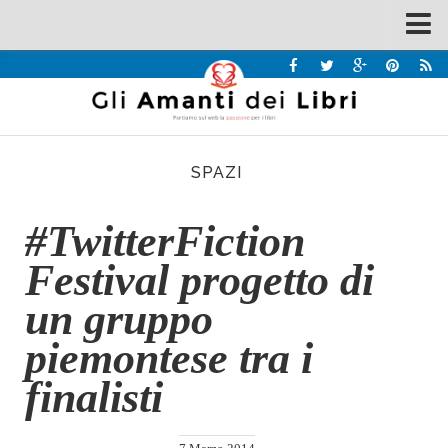
Spazi
Recensioni
Interviste & Incontri
SPAZI
Bandi
Home
#TwitterFiction
Chi siamo
Festival progetto di
Contatti
un gruppo
Eventi
piemontese tra i
Home
finalisti
Contatti
Chi siamo