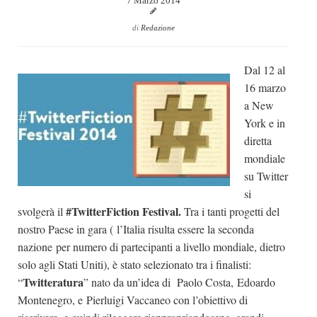
7 Marzo 2014
Dicono di Noi
di
Redazione
Rassegna Stampa
Archivio
Dal 12 al
16 marzo
Autori
a New
Generi
York e in
Case editrici
diretta
mondiale
Partnership
su Twitter
Giallo Stresa
si
#TwitterFiction Festival.
svolgerà il
Tra i tanti progetti del
Premio Chiara
nostro Paese in gara ( l’Italia risulta essere la seconda
Tabù Festival 2014
nazione per numero di partecipanti a livello mondiale, dietro
A Tutto Volume
solo agli Stati Uniti), è stato selezionato tra i finalisti:
Twitteratura
“
” nato da un’idea di Paolo Costa, Edoardo
Salone di Torino
Montenegro, e Pierluigi Vaccaneo con l’obiettivo di
Marketing