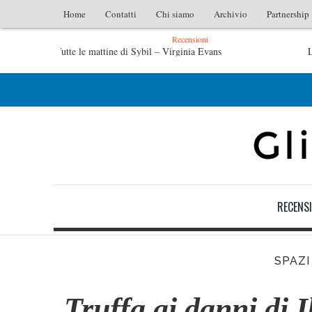
Home
Contatti
Chi siamo
Archivio
Partnership
Recensioni
l – Virginia Evans
L’idraulico non verrà – Fruttero & Luce
ruttero & Lucentini
Le anime salve di Fabrizio De André – Jan
RECENSI
SPAZI
Truffa ai danni di I