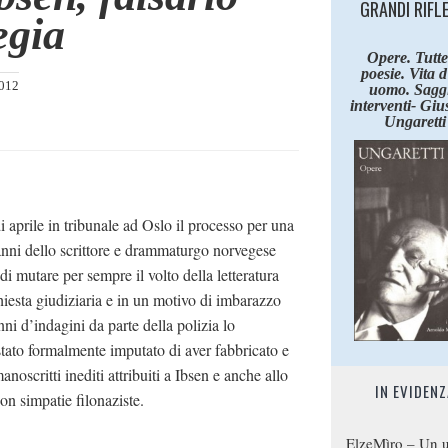
GRANDI RIFL
egia
Opere. Tutte
poesie. Vita 
012
uomo. Saggi
interventi- Giu
Ungaretti
i aprile in tribunale ad Oslo il processo per una
 danni dello scrittore e drammaturgo norvegese
mutare per sempre il volto della letteratura
hiesta giudiziaria e in un motivo di imbarazzo
nni d’indagini da parte della polizia lo
tato formalmente imputato di aver fabbricato e
noscritti inediti attribuiti a Ibsen e anche allo
IN EVIDENZ
n simpatie filonaziste.
ElzeMìro – Un u