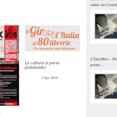
saluto da Carmil
tutti gli uomini 
qualche modo s
donne
L’ElzeMìro – Prê
La cultura si porta
porter
pedalando!
autunno/inverno
5 Apr, 2014