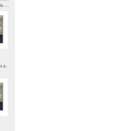
la a
che in
ono
t-à-
.