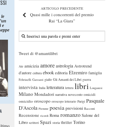
ESSI
ARTICOLO PRECEDENTE
Quasi mille i concorrenti del premio
 le
Rai “La Giara”
d’un
 e
seppe
Tweet di @amantilibri
amore
astrologia
amicizia
Astrotrend
Aie
ebook
Elzemiro
editoria
d'autore
famiglia
cultura
Gli Amanti dei Libri
Feltrinelli
Garzanti
giallo
guerra
libri
intervista
letteratura
Italia
lettura
Longanesi
Milano
Mondadori
omicidi
narrativa
novecento
Pasquale
oroscopo
omicidio
oroscopo letterario
Parigi
poesia
D'Ascola
previsioni
Piemme
Racconti
A
romanzo
Recensione
Roma
Salone del
ricordi
Spazi
Torino
Libro
thriller
scrittori
storia
ltimo