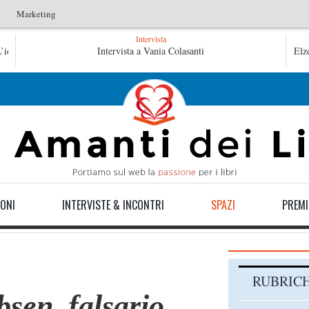
Marketing
Intervista
ntini
Le anime salve di Fabrizio De André – Jan Gaggetta
Intervista a Vania Colasanti
Elz
 Gaggetta
ONI
INTERVISTE & INCONTRI
SPAZI
PREMI
RUBRIC
bsen, falsario