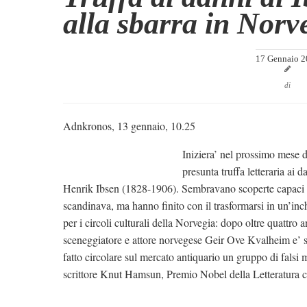
alla sbarra in Norv
17 Gennaio 2
di
Adnkronos, 13 gennaio, 10.25
Iniziera’ nel prossimo mese d
presunta truffa letteraria ai
Henrik Ibsen (1828-1906). Sembravano scoperte capaci di 
scandinava, ma hanno finito con il trasformarsi in un’inc
per i circoli culturali della Norvegia: dopo oltre quattro a
sceneggiatore e attore norvegese Geir Ove Kvalheim e’ s
fatto circolare sul mercato antiquario un gruppo di falsi ma
scrittore Knut Hamsun, Premio Nobel della Letteratura co