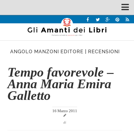
Spazi
Recensioni
Interviste & Incontri
ANGOLO MANZONI EDITORE
|
RECENSIONI
Bandi
Home
Tempo favorevole –
Chi siamo
Anna Maria Emira
Contatti
Galletto
Eventi
Home
16 Marzo 2011
Contatti
di
Chi siamo