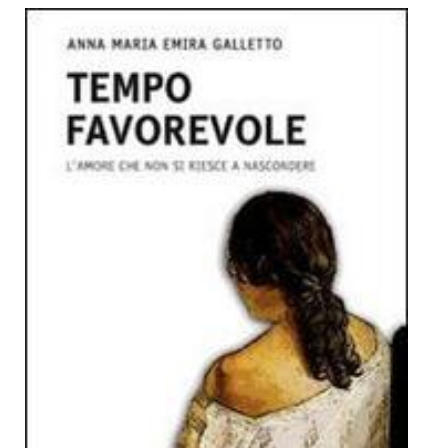
Dicono di Noi
Rassegna Stampa
Archivio
Autori
Generi
Case editrici
Partnership
Giallo Stresa
Premio Chiara
Tabù Festival 2014
A Tutto Volume
Salone di Torino
Marketing