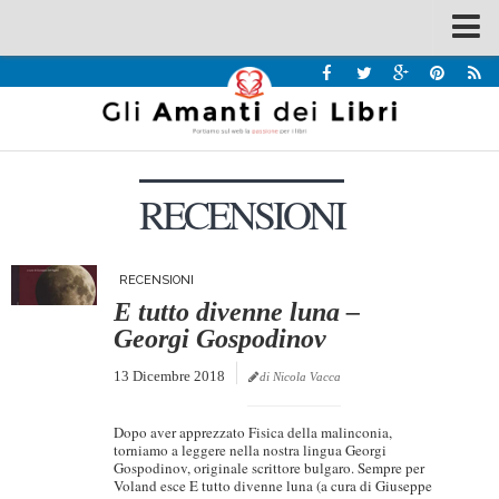
Spazi
Recensioni
Interviste & Incontri
RECENSIONI
Bandi
Home
Chi siamo
RECENSIONI
E tutto divenne luna –
Contatti
Georgi Gospodinov
Eventi
13 Dicembre 2018
di Nicola Vacca
Home
Dopo aver apprezzato Fisica della malinconia,
Contatti
torniamo a leggere nella nostra lingua Georgi
Gospodinov, originale scrittore bulgaro. Sempre per
Voland esce E tutto divenne luna (a cura di Giuseppe
Chi siamo