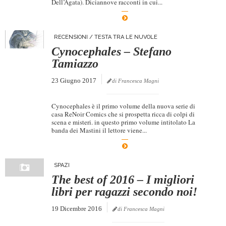
Dell’Agata). Diciannove racconti in cui...
Dicono di Noi
Rassegna Stampa
RECENSIONI
/
TESTA TRA LE NUVOLE
Archivio
Cynocephales – Stefano
Tamiazzo
Autori
23 Giugno 2017
di Francesca Magni
Generi
Case editrici
Cynocephales è il primo volume della nuova serie di
casa ReNoir Comics che si prospetta ricca di colpi di
Partnership
scena e misteri. in questo primo volume intitolato La
banda dei Mastini il lettore viene...
Giallo Stresa
Premio Chiara
SPAZI
Tabù Festival 2014
The best of 2016 – I migliori
A Tutto Volume
libri per ragazzi secondo noi!
Salone di Torino
19 Dicembre 2016
di Francesca Magni
Marketing