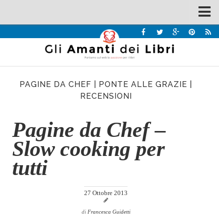
Spazi
Recensioni
Interviste & Incontri
PAGINE DA CHEF
|
PONTE ALLE GRAZIE
|
Bandi
RECENSIONI
Home
Pagine da Chef –
Chi siamo
Slow cooking per
Contatti
Eventi
tutti
Home
27 Ottobre 2013
Contatti
di
Francesca Guidetti
Chi siamo