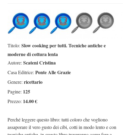
Dicono di Noi
Rassegna Stampa
Archivio
Autori
Slow cooking per tutti. Tecniche antiche e
Titolo:
Generi
moderne di cottura lenta
Case editrici
Scateni Cristina
Autore:
Partnership
Ponte Alle Grazie
Casa Editrice:
Giallo Stresa
ricettario
Genere:
Premio Chiara
125
Pagine:
14.00 €
Tabù Festival 2014
Prezzo:
A Tutto Volume
Perché leggere questo libro: tutti coloro che vogliono
Salone di Torino
assaporare il vero gusto dei cibi, cotti in modo lento e con
Marketing
tecniche antiche, in questo libro troveranno come fare a