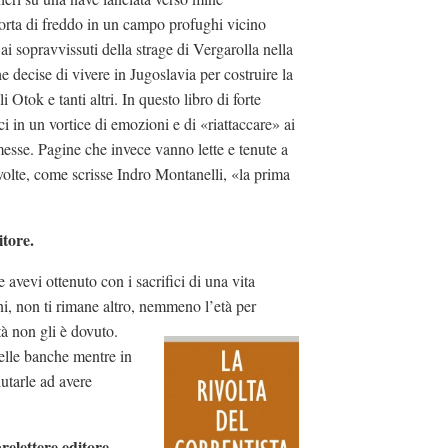
orta di freddo in un campo profughi vicino
i sopravvissuti della strage di Vergarolla nella
e decise di vivere in Jugoslavia per costruire la
Otok e tanti altri. In questo libro di forte
ci in un vortice di emozioni e di «riattaccare» ai
messe. Pagine che invece vanno lette e tenute a
volte, come scrisse Indro Montanelli, «la prima
tore.
 avevi ottenuto con i sacrifici di una vita
ni, non ti rimane altro, nemmeno l’età per
tà non gli è dovuto.
delle banche mentre in
iutarle ad avere
relettere editore.