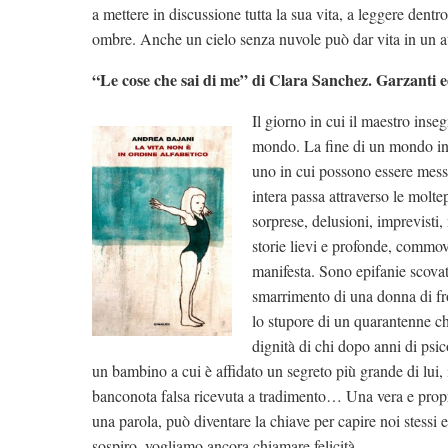
a mettere in discussione tutta la sua vita, a leggere dentro
ombre. Anche un cielo senza nuvole può dar vita in un at
“Le cose che sai di me” di Clara Sanchez. Garzanti e
Il giorno in cui il maestro inseg
mondo. La fine di un mondo in c
uno in cui possono essere messe
intera passa attraverso le molte
sorprese, delusioni, imprevisti,
storie lievi e profonde, commove
manifesta. Sono epifanie scovat
smarrimento di una donna di fron
lo stupore di un quarantenne ch
dignità di chi dopo anni di psic
un bambino a cui è affidato un segreto più grande di lui, 
banconota falsa ricevuta a tradimento… Una vera e prop
una parola, può diventare la chiave per capire noi stessi
sospiro, vogliamo ancora chiamare felicità.