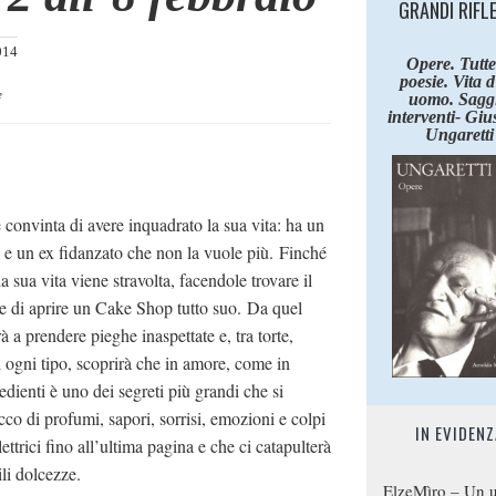
GRANDI RIFL
014
Opere. Tutte
poesie. Vita 
e
uomo. Saggi
interventi- Giu
Ungaretti
 convinta di avere inquadrato la sua vita: ha un
a e un ex fidanzato che non la vuole più. Finché
 sua vita viene stravolta, facendole trovare il
e di aprire un Cake Shop tutto suo. Da quel
a prendere pieghe inaspettate e, tra torte,
 ogni tipo, scoprirà che in amore, come in
edienti è uno dei segreti più grandi che si
co di profumi, sapori, sorrisi, emozioni e colpi
IN EVIDENZ
lettrici fino all’ultima pagina e che ci catapulterà
ili dolcezze.
ElzeMìro – Un u