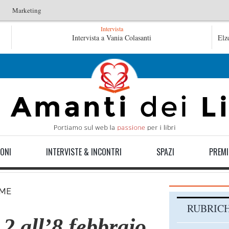
Marketing
Intervista
Le anime salve di Fabrizio De André – Jan Gaggetta
Intervista a Vania Colasanti
Elz
Tutte le mattine di Sybil – Virginia Evans
ONI
INTERVISTE & INCONTRI
SPAZI
PREMI
IME
RUBRIC
 2 all’8 febbraio