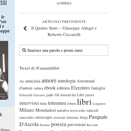
ESSI
scrittrici
 le
d’un
ARTICOLO PRECEDENTE
 e
Il Quinto Stato – Giuseppe Allegri e
seppe
Roberto Ciccarelli
Tweet di @amantilibri
amore
astrologia
amicizia
Astrotrend
Aie
ebook
Elzemiro
editoria
d'autore
famiglia
cultura
Gli Amanti dei Libri
Feltrinelli
Garzanti
giallo
guerra
libri
intervista
letteratura
Italia
lettura
Longanesi
Milano
Mondadori
omicidi
narrativa
novecento
A
Pasquale
oroscopo
omicidio
oroscopo letterario
Parigi
poesia
D'Ascola
previsioni
Piemme
Racconti
ltimo