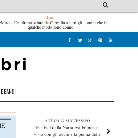
Spazi
eMìro – Un ultimo saluto da Carmilla a tutti gli uomini che in
Tutte le mattine di Sybil – Virginia Evans
L’idraulico non
qualche modo sono donne
 E BANDI
ARTICOLO SUCCESSIVO
HE
Festival della Narrativa Francese
visto con gli occhi e la penna delle