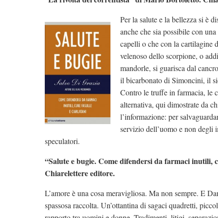
Per la salute e la bellezza si è di
anche che sia possibile con una l
capelli o che con la cartilagine 
velenoso dello scorpione, o addi
mandorle, si guarisca dal cancro
il bicarbonato di Simoncini, il s
Contro le truffe in farmacia, le c
alternativa, qui dimostrate da ch
l’informazione: per salvaguardare
servizio dell’uomo e non degli i
speculatori.
“Salute e bugie. Come difendersi da farmaci inutili, c
Chiarelettere editore.
L’amore è una cosa meravigliosa. Ma non sempre. E Dan
spassosa raccolta. Un’ottantina di sagaci quadretti, piccoli
rapporto tra uomini e donne. Tradimenti, litigi, separazi