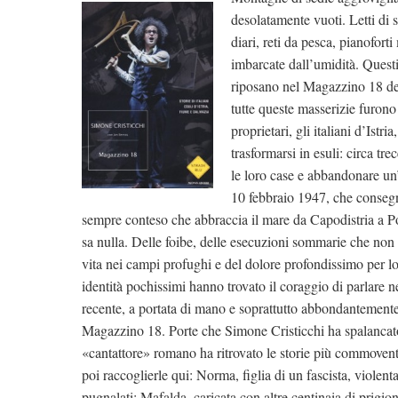
desolatamente vuoti. Letti di so
diari, reti da pesca, pianofort
imbarcate dall’umidità. Questi
riposano nel Magazzino 18 del
tutte queste masserizie furono
proprietari, gli italiani d’Ist
trasformarsi in esuli: circa t
le loro case e abbandonare un’
10 febbraio 1947, che consegnò
sempre conteso che abbraccia il mare da Capodistria a P
sa nulla. Delle foibe, delle esecuzioni sommarie che non
vita nei campi profughi e del dolore profondissimo per lo
identità pochissimi hanno trovato il coraggio di parlare 
recente, a portata di mano e soprattutto abbondantemente
Magazzino 18. Porte che Simone Cristicchi ha spalancato.
«cantattore» romano ha ritrovato le storie più commoventi
poi raccoglierle qui: Norma, figlia di un fascista, violent
pugnalati; Mafalda, caricata con altre centinaia di prigio