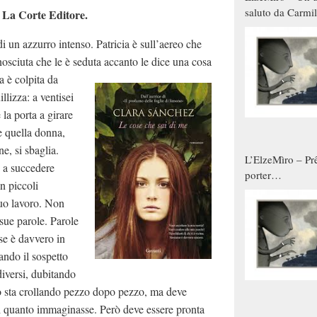
saluto da Carmil
. La Corte Editore.
tutti gli uomini 
 di un azzurro intenso. Patricia è sull’aereo che
qualche modo s
donne
nosciuta che le è seduta accanto le dice
una cosa
a è colpita da
llizza: a ventisei
 la porta a girare
e quella donna,
e, si sbaglia.
L’ElzeMìro – Prê
o a succedere
porter
n piccoli
autunno/inverno
 suo lavoro. Non
 sue parole. Parole
se è davvero in
ando il sospetto
diversi, dubitando
do sta crollando pezzo dopo pezzo, ma deve
a di quanto immaginasse. Però deve essere pronta