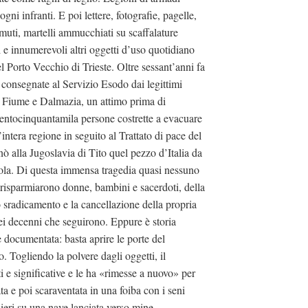
gni infranti. E poi lettere, fotografie, pagelle,
i muti, martelli ammucchiati su scaffalature
 e innumerevoli altri oggetti d’uso quotidiano
 Porto Vecchio di Trieste. Oltre sessant’anni fa
 consegnate al Servizio Esodo dai legittimi
ria, Fiume e Dalmazia, un attimo prima di
recentocinquantamila persone costrette a evacuare
intera regione in seguito al Trattato di pace del
 alla Jugoslavia di Tito quel pezzo d’Italia da
ola. Di questa immensa tragedia quasi nessuno
 risparmiarono donne, bambini e sacerdoti, della
 sradicamento e la cancellazione della propria
nei decenni che seguirono. Eppure è storia
 documentata: basta aprire le porte del
 Togliendo la polvere dagli oggetti, il
 e significative e le ha «rimesse a nuovo» per
ata e poi scaraventata in una foiba con i seni
nieri su una nave lanciata verso mine