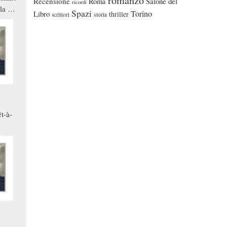
romanzo
Recensione
Roma
Salone del
ricordi
la a
Spazi
Torino
Libro
thriller
scrittori
storia
che in
ono
t-à-
.