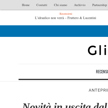
Home
Contatti
Chi siamo
Archivio
Partnership
Recensioni
L’idraulico non verrà – Fruttero & Lucentini
Le anime salve di Fabrizio De André – Jan Gaggetta
RECENSI
ANTEPR
Novità in uscita dal