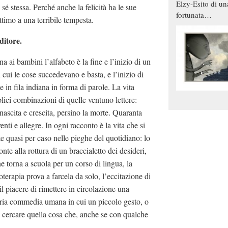
Elzy-Esito di un
 sé stessa. Perché anche la felicità ha le sue
fortunata
timo a una terribile tempesta.
combinazione
ditore.
na ai bambini l’alfabeto è la fine e l’inizio di un
ui le cose succedevano e basta, e l’inizio di
 in fila indiana in forma di parole. La vita
plici combinazioni di quelle ventuno lettere:
 nascita e crescita, persino la morte. Quaranta
nti e allegre. In ogni racconto è la vita che si
e quasi per caso nelle pieghe del quotidiano: lo
te alla rottura di un braccialetto dei desideri,
e torna a scuola per un corso di lingua, la
oterapia prova a farcela da solo, l’eccitazione di
il piacere di rimettere in circolazione una
ria commedia umana in cui un piccolo gesto, o
 e cercare quella cosa che, anche se con qualche