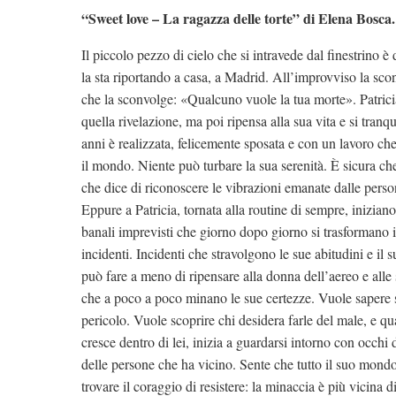
“Sweet love – La ragazza delle torte” di Elena Bosca
Il piccolo pezzo di cielo che si intravede dal finestrino è
la sta riportando a casa, a Madrid. All’improvviso la sco
che la sconvolge: «Qualcuno vuole la tua morte». Patrici
quella rivelazione, ma poi ripensa alla sua vita e si tranqui
anni è realizzata, felicemente sposata e con un lavoro che
il mondo. Niente può turbare la sua serenità. È sicura ch
che dice di riconoscere le vibrazioni emanate dalle person
Eppure a Patricia, tornata alla routine di sempre, inizian
banali imprevisti che giorno dopo giorno si trasformano i
incidenti. Incidenti che stravolgono le sue abitudini e il
può fare a meno di ripensare alla donna dell’aereo e alle
che a poco a poco minano le sue certezze. Vuole sapere 
pericolo. Vuole scoprire chi desidera farle del male, e qu
cresce dentro di lei, inizia a guardarsi intorno con occhi 
delle persone che ha vicino. Sente che tutto il suo mon
trovare il coraggio di resistere: la minaccia è più vicin