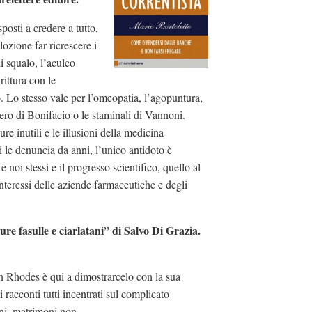
sposti a credere a tutto,
ozione far ricrescere i
di squalo, l’aculeo
rittura con le
. Lo stesso vale per l’omeopatia, l’agopuntura,
iero di Bonifacio o le staminali di Vannoni.
ure inutili e le illusioni della medicina
i le denuncia da anni, l’unico antidoto è
 noi stessi e il progresso scientifico, quello al
nteressi delle aziende farmaceutiche e degli
ure fasulle e ciarlatani” di Salvo Di Grazia.
 Rhodes è qui a dimostrarcelo con la sua
 racconti tutti incentrati
sul complicato
oni, matrimoni non