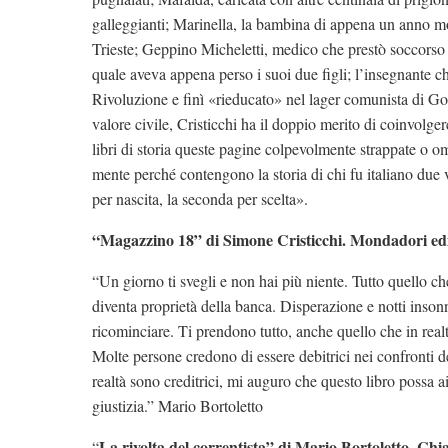
galleggianti; Marinella, la bambina di appena un anno m
Trieste; Geppino Micheletti, medico che prestò soccorso a
quale aveva appena perso i suoi due figli; l’insegnante ch
Rivoluzione e finì «rieducato» nel lager comunista di Goli 
valore civile, Cristicchi ha il doppio merito di coinvolger
libri di storia queste pagine colpevolmente strappate o o
mente perché contengono la storia di chi fu italiano due 
per nascita, la seconda per scelta».
“Magazzino 18” di Simone Cristicchi. Mondadori edi
“Un giorno ti svegli e non hai più niente. Tutto quello che
diventa proprietà della banca. Disperazione e notti inson
ricominciare. Ti prendono
tutto, anche quello che in real
Molte persone credono di essere debitrici nei confronti 
realtà sono creditrici, mi auguro che questo libro possa a
giustizia.” Mario Bortoletto
La rivolta del correntista” di Mario Bortoletto. Chia
“