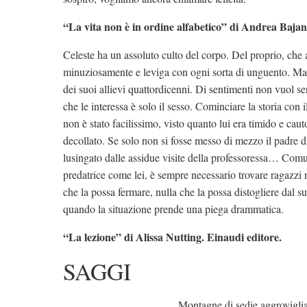
“La vita non è in ordine alfabetico” di Andrea Bajan
Celeste ha un assoluto culto del corpo. Del proprio, che a
minuziosamente e leviga con ogni sorta di unguento. Ma s
dei
suoi allievi quattordicenni. Di sentimenti non vuol sen
che le interessa è solo il sesso. Cominciare la storia con i
non è stato facilissimo, visto quanto lui era timido e caut
decollato. Se solo non si fosse messo di mezzo il padre d
lusingato dalle assidue visite della professoressa… Com
predatrice come lei, è sempre necessario trovare ragazzi
che la possa fermare, nulla che la possa distogliere dal 
quando la situazione prende una piega drammatica.
“La lezione” di Alissa Nutting. Einaudi editore.
SAGGI
Montagne di sedie aggroviglia