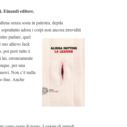
i. Einaudi editore.
llena senza sosta in palestra, depila
oprattutto adora i corpi non ancora irruviditi
tire parlare, quel
l suo allievo Jack
o, poi però tutto è
i lui, erroneamente
unque, per una
 nuovi. Non c’è nulla
suo fine. Anche
te come ragni di legno. Legioni di armadi