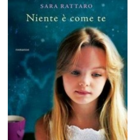
Dicono di Noi
Rassegna Stampa
Archivio
Autori
Generi
Case editrici
Partnership
Giallo Stresa
Premio Chiara
Tabù Festival 2014
A Tutto Volume
Salone di Torino
Marketing