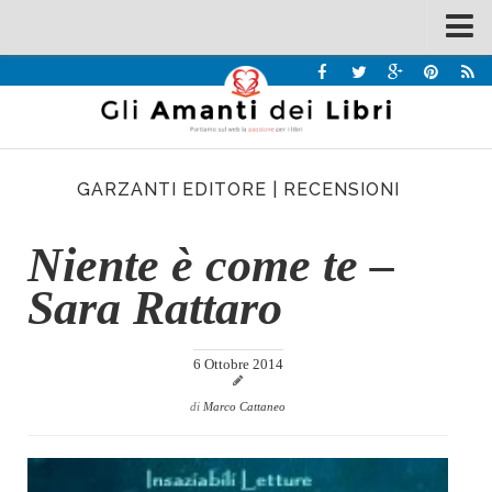
Spazi
Recensioni
Interviste & Incontri
GARZANTI EDITORE
|
RECENSIONI
Bandi
Home
Niente è come te –
Chi siamo
Sara Rattaro
Contatti
Eventi
6 Ottobre 2014
Home
di
Marco Cattaneo
Contatti
Chi siamo