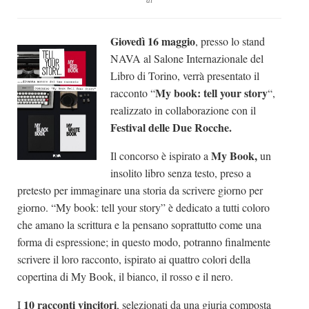
di
Dicono di Noi
Giovedì 16 maggio
, presso lo stand
Rassegna Stampa
NAVA al Salone Internazionale del
Archivio
Libro di Torino, verrà presentato il
Autori
My book: tell your story
racconto “
“,
realizzato in collaborazione con il
Generi
Festival delle Due Rocche.
Case editrici
My Book,
Il concorso è ispirato a
un
Partnership
insolito libro senza testo, preso a
Giallo Stresa
pretesto per immaginare una storia da scrivere giorno per
giorno. “My book: tell your story” è dedicato a tutti coloro
Premio Chiara
che amano la scrittura e la pensano soprattutto come una
Tabù Festival 2014
forma di espressione; in questo modo, potranno finalmente
A Tutto Volume
scrivere il loro racconto, ispirato ai quattro colori della
copertina di My Book, il bianco, il rosso e il nero.
Salone di Torino
Marketing
10 racconti vincitori
I
, selezionati da una giuria composta