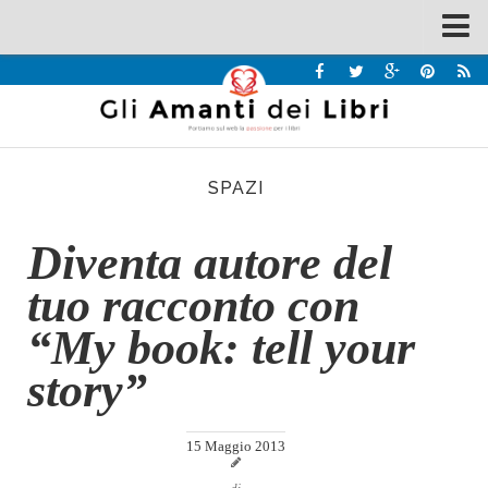
Spazi
Recensioni
Interviste & Incontri
SPAZI
Bandi
Home
Diventa autore del
Chi siamo
tuo racconto con
Contatti
“My book: tell your
Eventi
story”
Home
Contatti
15 Maggio 2013
Chi siamo