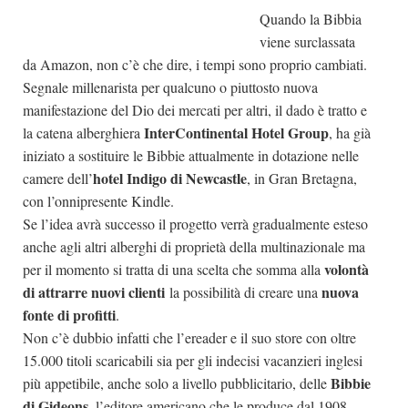
Quando la Bibbia
Dicono di Noi
viene surclassata
Rassegna Stampa
da Amazon, non c’è che dire, i tempi sono proprio cambiati.
Archivio
Segnale millenarista per qualcuno o piuttosto nuova
manifestazione del Dio dei mercati per altri, il dado è tratto e
Autori
InterContinental Hotel Group
la catena alberghiera
, ha già
Generi
iniziato a sostituire le Bibbie attualmente in dotazione nelle
hotel Indigo di Newcastle
camere dell’
, in Gran Bretagna,
Case editrici
con l’onnipresente Kindle.
Partnership
Se l’idea avrà successo il progetto verrà gradualmente esteso
Giallo Stresa
anche agli altri alberghi di proprietà della multinazionale ma
volontà
per il momento si tratta di una scelta che somma alla
Premio Chiara
di attrarre nuovi clienti
nuova
la possibilità di creare una
Tabù Festival 2014
fonte di profitti
.
A Tutto Volume
Non c’è dubbio infatti che l’ereader e il suo store con oltre
15.000 titoli scaricabili sia per gli indecisi vacanzieri inglesi
Salone di Torino
Bibbie
più appetibile, anche solo a livello pubblicitario, delle
Marketing
di Gideons
, l’editore americano che le produce dal 1908