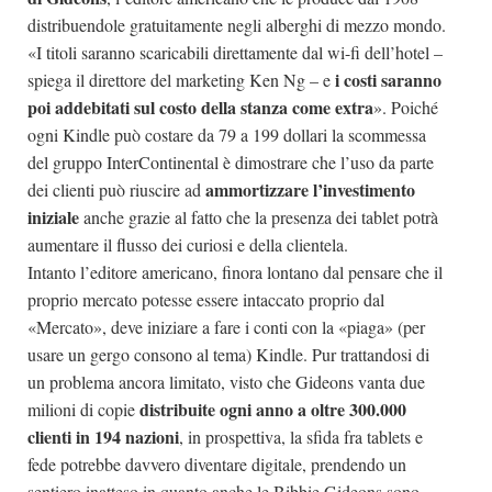
distribuendole gratuitamente negli alberghi di mezzo mondo.
«I titoli saranno scaricabili direttamente dal wi-fi dell’hotel –
i costi saranno
spiega il direttore del marketing Ken Ng – e
poi addebitati sul costo della stanza come extra
». Poiché
ogni Kindle può costare da 79 a 199 dollari la scommessa
del gruppo InterContinental è dimostrare che l’uso da parte
ammortizzare l’investimento
dei clienti può riuscire ad
iniziale
anche grazie al fatto che la presenza dei tablet potrà
aumentare il flusso dei curiosi e della clientela.
Intanto l’editore americano, finora lontano dal pensare che il
proprio mercato potesse essere intaccato proprio dal
«Mercato», deve iniziare a fare i conti con la «piaga» (per
usare un gergo consono al tema) Kindle. Pur trattandosi di
un problema ancora limitato, visto che Gideons vanta due
distribuite ogni anno a oltre 300.000
milioni di copie
clienti in 194 nazioni
, in prospettiva, la sfida fra tablets e
fede potrebbe davvero diventare digitale, prendendo un
sentiero inatteso in quanto anche le Bibbie Gideons sono