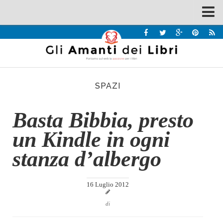
Spazi
Recensioni
Interviste & Incontri
SPAZI
Bandi
Home
Basta Bibbia, presto
Chi siamo
un Kindle in ogni
Contatti
stanza d’albergo
Eventi
Home
16 Luglio 2012
Contatti
di
Chi siamo