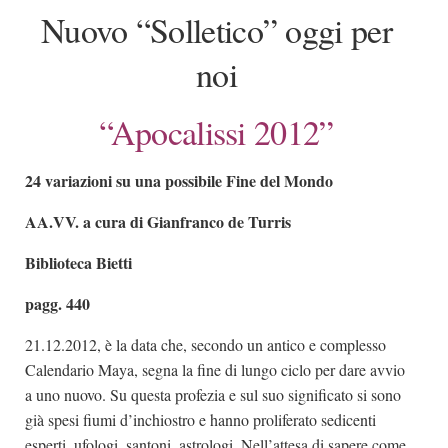
Nuovo “Solletico” oggi per
Dicono di Noi
Rassegna Stampa
noi
Archivio
“Apocalissi 2012”
Autori
Generi
24 variazioni su una possibile Fine del Mondo
Case editrici
AA.VV.
a cura di Gianfranco de Turris
Partnership
Biblioteca Bietti
Giallo Stresa
pagg. 440
Premio Chiara
Tabù Festival 2014
21.12.2012, è la data che, secondo un antico e complesso
A Tutto Volume
Calendario Maya, segna la fine di lungo ciclo per dare avvio
a uno nuovo. Su questa profezia e sul suo significato si sono
Salone di Torino
già spesi fiumi d’inchiostro e hanno proliferato sedicenti
Marketing
esperti, ufologi, santoni, astrologi. Nell’attesa di sapere come