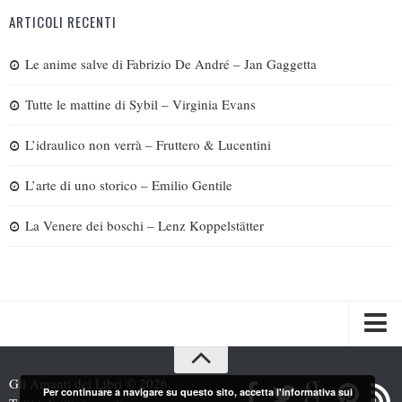
ARTICOLI RECENTI
Le anime salve di Fabrizio De André – Jan Gaggetta
Tutte le mattine di Sybil – Virginia Evans
L’idraulico non verrà – Fruttero & Lucentini
L’arte di uno storico – Emilio Gentile
La Venere dei boschi – Lenz Koppelstätter
Spazi
Gli Amanti dei Libri © 2026.
Per continuare a navigare su questo sito, accetta l'informativa sui
Recensioni