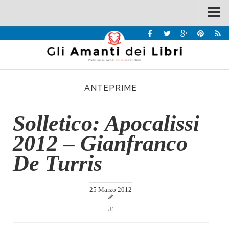
Spazi
Recensioni
Interviste & Incontri
ANTEPRIME
Bandi
Home
Solletico: Apocalissi
Chi siamo
2012 – Gianfranco
Contatti
De Turris
Eventi
Home
25 Marzo 2012
Contatti
di
Chi siamo