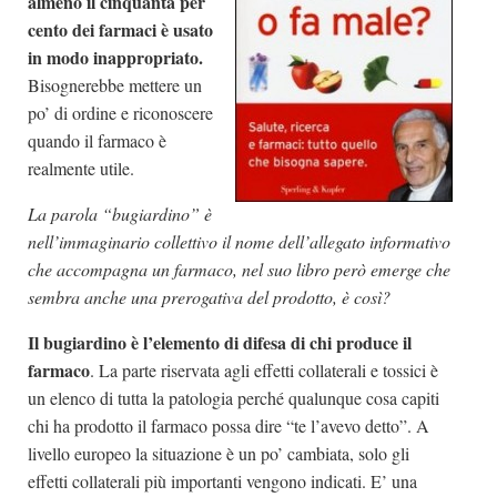
almeno il cinquanta per
cento dei farmaci è usato
in modo inappropriato.
Bisognerebbe mettere un
po’ di ordine e riconoscere
quando il farmaco è
realmente utile.
La parola “bugiardino” è
nell’immaginario collettivo il nome dell’allegato informativo
che accompagna un farmaco, nel suo libro però emerge che
sembra anche una prerogativa del prodotto, è così?
Il bugiardino è l’elemento di difesa di chi produce il
farmaco
. La parte riservata agli effetti collaterali e tossici è
un elenco di tutta la patologia perché qualunque cosa capiti
chi ha prodotto il farmaco possa dire “te l’avevo detto”. A
livello europeo la situazione è un po’ cambiata, solo gli
effetti collaterali più importanti vengono indicati. E’ una