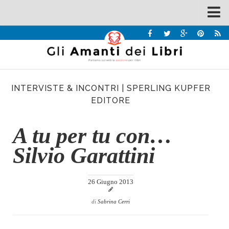
Spazi
Recensioni
Interviste & Incontri
INTERVISTE & INCONTRI
|
SPERLING KUPFER
Bandi
EDITORE
Home
A tu per tu con…
Chi siamo
Silvio Garattini
Contatti
Eventi
26 Giugno 2013
Home
di
Sabrina Cerri
Contatti
Chi siamo