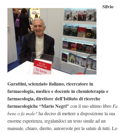
Silvio
Dicono di Noi
Rassegna Stampa
Archivio
Autori
Generi
Case editrici
Partnership
Giallo Stresa
Garattini, scienziato italiano, ricercatore in
Premio Chiara
farmacologia, medico e docente in chemioterapia e
farmacologia, direttore dell’Istituto di ricerche
Tabù Festival 2014
farmacologiche “Mario Negri”
con il suo ultimo libro
Fa
A Tutto Volume
bene o fa male?
ha deciso di mettere a disposizione la sua
Salone di Torino
enorme esperienza, regalandoci un testo simile ad un
manuale, chiaro, diretto, autorevole per la salute di tutti. Lo
Marketing