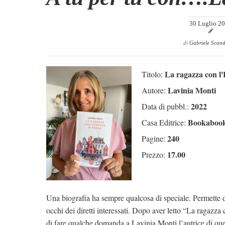
30 Luglio 2
di
Gabriele Scan
La ragazza con l'
Titolo:
Lavinia Monti
Autore:
2022
Data di pubbl.:
Bookaboo
Casa Editrice:
240
Pagine:
17.00
Prezzo:
Una biografia ha sempre qualcosa di speciale. Permette di
occhi dei diretti interessati. Dopo aver letto “La ragazza
di fare qualche domanda a Lavinia Monti l’autrice di ques