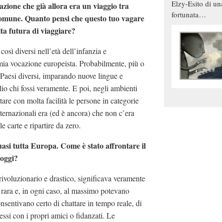
Elzy-Esito di un
azione che già allora era un viaggio tra
fortunata
re comune. Quanto pensi che questo tuo vagare
combinazione
lta futura di viaggiare?
osì diversi nell’età dell’infanzia e
mia vocazione europeista. Probabilmente, più o
Paesi diversi, imparando nuove lingue e
io chi fossi veramente. E poi, negli ambienti
re con molta facilità le persone in categorie
nternazionali era (ed è ancora) che non c’era
 carte e ripartire da zero.
quasi tutta Europa. Come è stato affrontare il
 oggi?
rivoluzionario e drastico, significava veramente
sa rara e, in ogni caso, al massimo potevano
nsentivano certo di chattare in tempo reale, di
ssi con i propri amici o fidanzati. Le