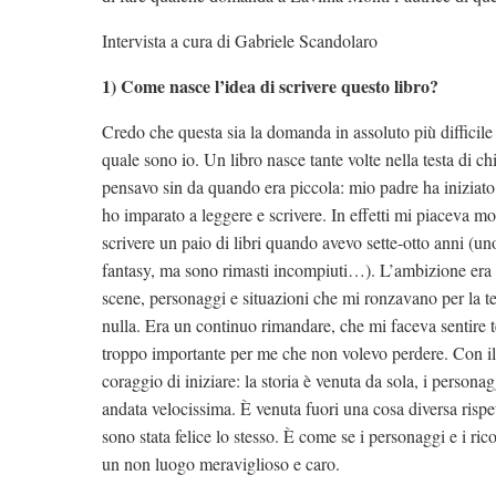
Intervista a cura di Gabriele Scandolaro
1) Come nasce l’idea di scrivere questo libro?
Credo che questa sia la domanda in assoluto più difficile 
quale sono io. Un libro nasce tante volte nella testa di ch
pensavo sin da quando era piccola: mio padre ha iniziato
ho imparato a leggere e scrivere. In effetti mi piaceva mo
scrivere un paio di libri quando avevo sette-otto anni (un
fantasy, ma sono rimasti incompiuti…). L’ambizione era s
scene, personaggi e situazioni che mi ronzavano per la t
nulla. Era un continuo rimandare, che mi faceva sentire te
troppo importante per me che non volevo perdere. Con il
coraggio di iniziare: la storia è venuta da sola, i person
andata velocissima. È venuta fuori una cosa diversa rispe
sono stata felice lo stesso. È come se i personaggi e i ri
un non luogo meraviglioso e caro.