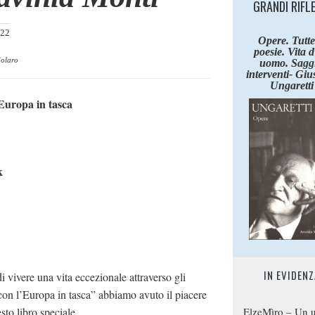
GRANDI RIFL
022
Opere. Tutte
poesie. Vita 
dolaro
uomo. Saggi
interventi- Giu
Ungaretti
Europa in tasca
k
IN EVIDENZ
 vivere una vita eccezionale attraverso gli
 con l’Europa in tasca” abbiamo avuto il piacere
to libro speciale.
ElzeMìro – Un u