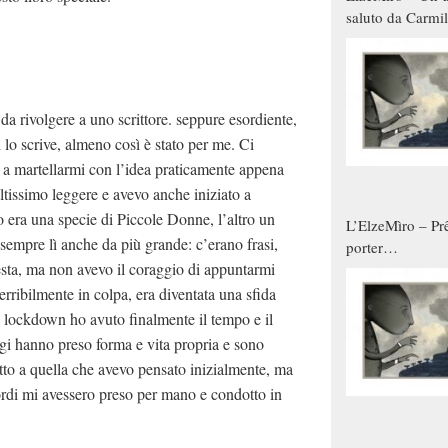
saluto da Carmil
tutti gli uomini 
qualche modo s
donne
da rivolgere a uno scrittore. seppure esordiente,
i lo scrive, almeno così è stato per me. Ci
 a martellarmi con l’idea praticamente appena
ltissimo leggere e avevo anche iniziato a
o era una specie di Piccole Donne, l’altro un
L’ElzeMìro – Prê
empre lì anche da più grande: c’erano frasi,
porter
esta, ma non avevo il coraggio di appuntarmi
autunno/inverno
rribilmente in colpa, era diventata una sfida
 lockdown ho avuto finalmente il tempo e il
aggi hanno preso forma e vita propria e sono
tto a quella che avevo pensato inizialmente, ma
cordi mi avessero preso per mano e condotto in