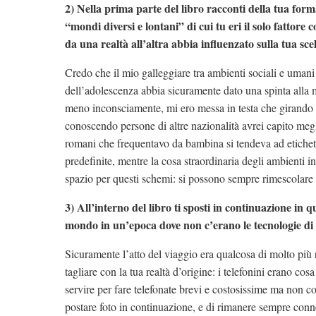
2) Nella prima parte del libro racconti della tua form
“mondi diversi e lontani” di cui tu eri il solo fatto
da una realtà all’altra abbia influenzato sulla tua sce
Credo che il mio galleggiare tra ambienti sociali e umani c
dell’adolescenza abbia sicuramente dato una spinta alla 
meno inconsciamente, mi ero messa in testa che girando 
conoscendo persone di altre nazionalità avrei capito megl
romani che frequentavo da bambina si tendeva ad etichetta
predefinite, mentre la cosa straordinaria degli ambienti i
spazio per questi schemi: si possono sempre rimescolare le
3) All’interno del libro ti sposti in continuazione in 
mondo in un’epoca dove non c’erano le tecnologie di
Sicuramente l’atto del viaggio era qualcosa di molto più 
tagliare con la tua realtà d’origine: i telefonini erano co
servire per fare telefonate brevi e costosissime ma non co
postare foto in continuazione, e di rimanere sempre conne