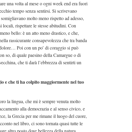
are una volta al mese o ogni week end era fuori
recchio tempo senza sentirsi. Si scrivevano
si somigliavano molto meno rispetto ad adesso,
ssi locali, rispettare le stesse abitudini. Con
meno bello: è un atto meno drastico, e che,
nella rassicurante consapevolezza che tra banda
indolore… Poi con un po’ di coraggio si può
 non so, di quale paesino della Camargue o di
ecchina, che ti darà l’ebbrezza di sentirti un
agio e che ti ha colpito maggiormente nel tuo
doro la lingua, che mi è sempre venuta molto
ttaccamento alla democrazia e al senso civico, e
vece, la Grecia per me rimane il luogo del cuore,
conto nel libro, ci sono tornata quasi tutte le
are altro posto dove bellezza della natura,