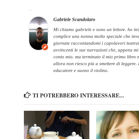
Gabriele Scandolaro
mi chiamo gabriele e sono un lettore. ho iniziato a leggere quando ero molto piccolo,
complice una nonna molto speciale che invec
giornate raccontandomi i capolavori teatral
avvincenti le sue narrazioni che, appena mi è
conto mio. ma terminato il mio primo libro ne
allora non riesco più a smettere di leggere
educatore e suono il violino.
TI POTREBBERO INTERESSARE...