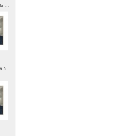
la a
che in
ono
t-à-
.