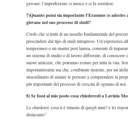
giovani: l’imperfezione ci unisce e ci fa sorridere.
7)Quanto pensi sia importante l’Erasmus (o aderire a
giovane nel suo processo di studi?
Credo che si tratti di un tassello fondamentale del percor
prescindere dal tipo di studi intrapreso. Un’esperienza al
temporaneo o un master post laurea, consente di imparare
un sistema di studio o di lavoro differente, di conoscere ci
nuove amicizie, che potranno restare per tutta la vita. S
importantissime ma che, combinate insieme, per un’alchim
straordinario di aiutare le persone a comprendere la propria
più importante del processo di crescita di ognuno di noi.
8) Se fossi al mio posto cosa chiederesti a Lavinia Mo
Le chiederei: cosa ti è rimasto di quegli anni? e lei ris
disincanto”