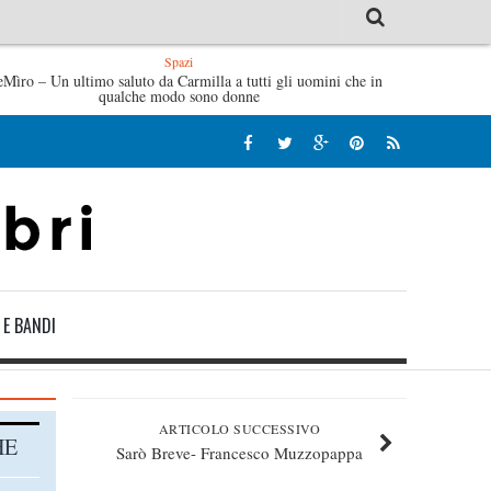
Spazi
eMìro – Un ultimo saluto da Carmilla a tutti gli uomini che in
’idraulico non verrà – Fruttero & Lucentini
L’arte di un
qualche modo sono donne
 E BANDI
ARTICOLO SUCCESSIVO
HE
Sarò Breve- Francesco Muzzopappa