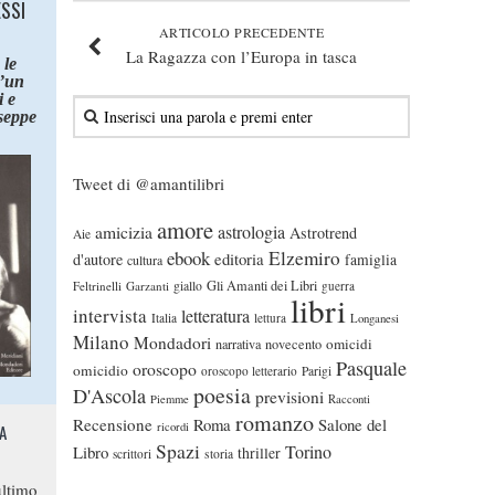
ESSI
ARTICOLO PRECEDENTE
La Ragazza con l’Europa in tasca
 le
d’un
 e
seppe
Tweet di @amantilibri
amore
astrologia
amicizia
Astrotrend
Aie
ebook
Elzemiro
editoria
d'autore
famiglia
cultura
Gli Amanti dei Libri
Feltrinelli
Garzanti
giallo
guerra
libri
intervista
letteratura
Italia
lettura
Longanesi
Milano
Mondadori
omicidi
narrativa
novecento
Pasquale
oroscopo
omicidio
oroscopo letterario
Parigi
poesia
D'Ascola
previsioni
Piemme
Racconti
romanzo
Recensione
Roma
Salone del
ricordi
A
Spazi
Torino
Libro
thriller
scrittori
storia
ltimo