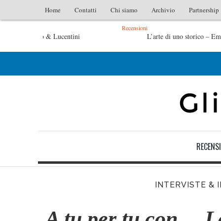
Home
Contatti
Chi siamo
Archivio
Partnership
Recensioni
L’arte di uno storico – Emilio Gentile
Tutte le mattine di Sybil – Virginia Evans
RECENSI
INTERVISTE & 
A tu per tu con….L