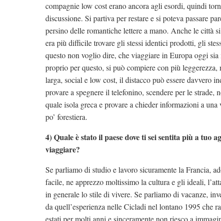
compagnie low cost erano ancora agli esordi, quindi torn
discussione. Si partiva per restare e si poteva passare pa
persino delle romantiche lettere a mano. Anche le città 
era più difficile trovare gli stessi identici prodotti, gli ste
questo non voglio dire, che viaggiare in Europa oggi sia 
proprio per questo, si può compiere con più leggerezza, 
larga, social e low cost, il distacco può essere davvero 
provare a spegnere il telefonino, scendere per le strade,
quale isola greca e provare a chieder informazioni a una v
po’ forestiera.
4) Quale è stato il paese dove ti sei sentita più a tuo 
viaggiare?
Se parliamo di studio e lavoro sicuramente la Francia, a
facile, ne apprezzo moltissimo la cultura e gli ideali, l’a
in generale lo stile di vivere. Se parliamo di vacanze, in
da quell’esperienza nelle Cicladi nel lontano 1995 che rac
estati per molti anni e sinceramente non riesco a immagin