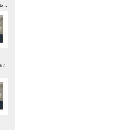
la a
che in
ono
t-à-
.