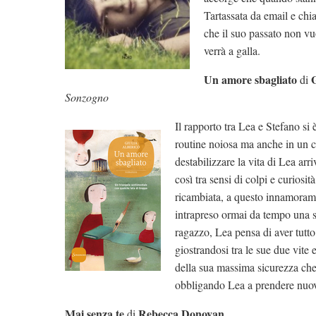
Tartassata da email e ch
che il suo passato non vuo
verrà a galla.
Un amore sbagliato
G
di
Sonzogno
Il rapporto tra Lea e Stefano si
routine noiosa ma anche in un c
destabilizzare la vita di Lea ar
così tra sensi di colpi e curiosi
ricambiata, a questo innamora
intrapreso ormai da tempo una 
ragazzo, Lea pensa di aver tutto
giostrandosi tra le sue due vite
della sua massima sicurezza che 
obbligando Lea a prendere nuove
Mai senza te
Rebecca Donovan
di