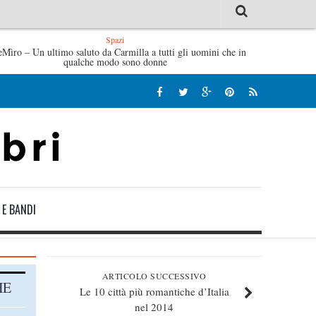
Spazi
eMìro – Un ultimo saluto da Carmilla a tutti gli uomini che in
’idraulico non verrà – Fruttero & Lucentini
L’arte di un
qualche modo sono donne
 E BANDI
ARTICOLO SUCCESSIVO
HE
Le 10 città più romantiche d’Italia
nel 2014