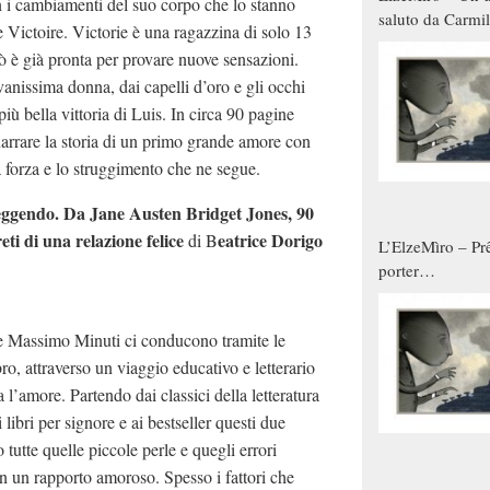
n i cambiamenti del suo corpo che lo stanno
saluto da Carmil
Victoire. Victorie è una ragazzina di solo 13
tutti gli uomini 
ò è già pronta per provare nuove sensazioni.
qualche modo s
anissima donna, dai capelli d’oro e gli occhi
donne
iù bella vittoria di Luis. In circa 90 pagine
narrare la storia di un primo grande amore con
la forza e lo struggimento che ne segue.
eggendo. Da Jane Austen Bridget Jones, 90
reti di una relazione felice
eatrice Dorigo
di B
L’ElzeMìro – Prê
porter
autunno/inverno
e Massimo Minuti ci conducono tramite le
bro, attraverso un viaggio educativo e letterario
l’amore. Partendo dai classici della letteratura
i libri per signore e ai bestseller questi due
 tutte quelle piccole perle e quegli errori
n un rapporto amoroso. Spesso i fattori che