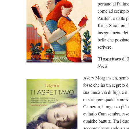
portano al fallim
come ad esempio 
Austen, o dalle 
King. Sarà tramit
insegnamenti dei 
bella che possiate
scrivere.
Ti aspettavo
J
di
Nord
Avery Morgansten, sembr
fosse che ha un segreto da
sua unica via di fuga e il
di stringere qualche nuov
Cameron, il ragazzo più 
evitarlo Cam sembra esse
qualche battuta. Tra i du
accorge che quando stann