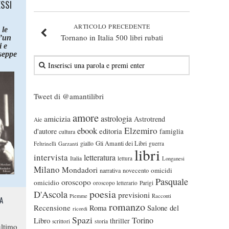
ESSI
ARTICOLO PRECEDENTE
 le
Tornano in Italia 500 libri rubati
d’un
 e
seppe
Tweet di @amantilibri
amore
astrologia
amicizia
Astrotrend
Aie
ebook
Elzemiro
editoria
d'autore
famiglia
cultura
Gli Amanti dei Libri
Feltrinelli
Garzanti
giallo
guerra
libri
intervista
letteratura
Italia
lettura
Longanesi
Milano
Mondadori
omicidi
narrativa
novecento
Pasquale
oroscopo
omicidio
oroscopo letterario
Parigi
poesia
D'Ascola
previsioni
Piemme
Racconti
A
romanzo
Recensione
Roma
Salone del
ricordi
Spazi
Torino
Libro
thriller
scrittori
storia
ltimo