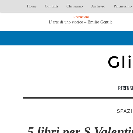
Home
Contatti
Chi siamo
Archivio
Partnership
Recensioni
L’arte di uno storico – Emilio Gentile
Tutte le mattine di Sybil – Virginia Evans
RECENSI
SPAZI
5 libri per S.Valent