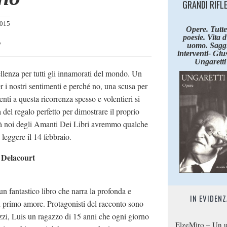
GRANDI RIFL
2015
Opere. Tutte
poesie. Vita 
e
uomo. Saggi
interventi- Giu
Ungaretti
cellenza per tutti gli innamorati del mondo. Un
r i nostri sentimenti e perché no, una scusa per
nti a questa ricorrenza spesso e volentieri si
a del regalo perfetto per dimostrare il proprio
età noi degli Amanti Dei Libri avremmo qualche
 leggere il 14 febbraio.
 Delacourt
n fantastico libro che narra la profonda e
IN EVIDENZ
n primo amore. Protagonisti del racconto sono
zzi, Luis un ragazzo di 15 anni che ogni giorno
ElzeMìro – Un u