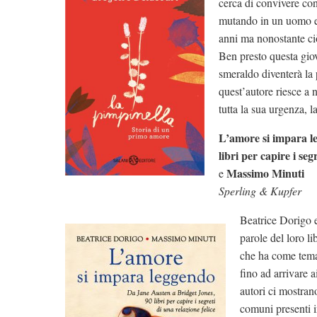
cerca di convivere co
mutando in un uomo e 
anni ma nonostante ci
Ben presto questa giov
smeraldo diventerà la p
quest’autore riesce a 
tutta la sua urgenza, 
L’amore si impara l
libri per capire i seg
Massimo Minuti
e
Sperling & Kupfer
Beatrice Dorigo 
parole del loro li
che ha come tema 
fino ad arrivare a
autori ci mostrano
comuni presenti i