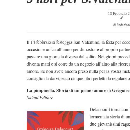
13 Febbraio 
di
Redazion
Il 14 febbraio si festeggia San Valentino, la festa per ec
occasione unica all’anno per dimostrare al proprio partne
passare una giornata diversa dal solito. Nei giorni precede
diventa matti e si corre da un negozio all’altro alla ricerc
amore. Se non avete ancora preso nulla per la vostra m
consiglio da darvi, ecco cinque libri perfetti da regalare o
La pimpinella. Storia di un primo amore
Grègoire
di
Salani Editore
Delacoourt torna con u
tormentata storia di u
due giovanissimi raga