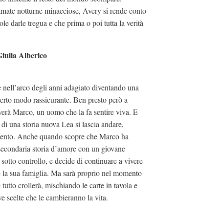
iamate notturne minacciose, Avery si rende conto
le darle tregua e che prima o poi tutta la verità
iulia Alberico
 è nell’arco degli anni adagiato diventando una
erto modo rassicurante. Ben presto però a
riverà Marco, un uomo che la fa sentire viva. E
tà di una storia nuova Lea si lascia andare,
mento. Anche quando scopre che Marco ha
secondaria storia d’amore con un giovane
 sotto controllo, e decide di continuare a vivere
 e la sua famiglia. Ma sarà proprio nel momento
tutto crollerà, mischiando le carte in tavola e
 scelte che le cambieranno la vita.