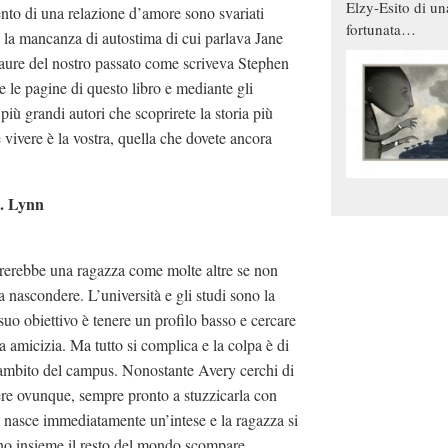
Elzy-Esito di un
ento di una relazione d’amore sono svariati
fortunata
la mancanza di autostima di cui parlava Jane
combinazione
paure del nostro passato come scriveva Stephen
e le pagine di questo libro e mediante gli
più grandi autori che scoprirete la storia più
 vivere è la vostra, quella che dovete ancora
. Lynn
erebbe una ragazza come molte altre se non
 nascondere. L’università e gli studi sono la
 suo obiettivo è tenere un profilo basso e cercare
a amicizia. Ma tutto si complica e la colpa è di
ambito del campus. Nonostante Avery cerchi di
re ovunque, sempre pronto a stuzzicarla con
e nasce immediatamente un’intese e la ragazza si
o insieme il resto del mondo scompare.